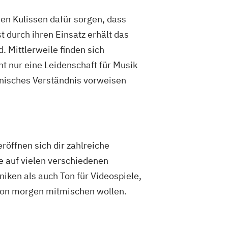
rovisation
Solorepetition
den Kulissen dafür sorgen, dass
nd Sonic Arts
Szenisches Schreiben
 durch ihren Einsatz erhält das
nte (Cembalo oder Hammerflügel)
 Mittlerweile finden sich
uelle Kommunikation
ht nur eine Leidenschaft für Musik
hnisches Verständnis vorweisen
öffnen sich dir zahlreiche
se auf vielen verschiedenen
ken als auch Ton für Videospiele,
 von morgen mitmischen wollen.