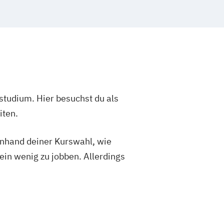
trumental)
nt/-Komposition
ch-Pädagogische Ausbildung)
tudienrichtungen)
Komposition
erschiedene Schwerpunkte möglich)
mus
Kunst und Medien
studium. Hier besuchst du als
usbildung Klavier
iten.
igitaler Kommunikation
Lied/Oratorium/Konzert (LOK)
 anhand deiner Kurswahl, wie
Musiktherapie
Oper
ein wenig zu jobben. Allerdings
mente (Blockflöte)
mente mit Schwerpunkt Alte Musik (mit
fach)
r (verschiedene Studienrichtungen
strumente)