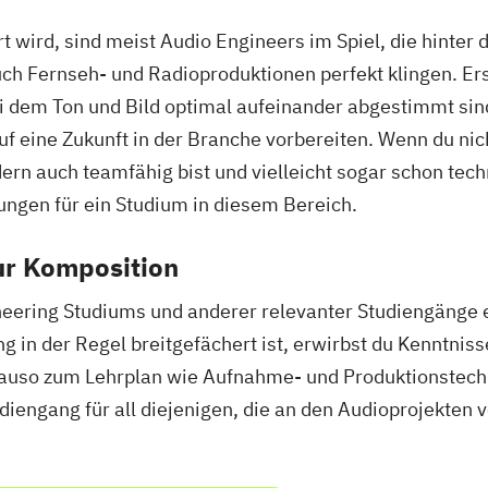
Orgel/Orgelimp
wird, sind meist Audio Engineers im Spiel, die hinter 
Sound Studies a
ch Fernseh- und Radioproduktionen perfekt klingen. Erst
Tasteninstrume
i dem Ton und Bild optimal aufeinander abgestimmt sind.
Tonmeister
Vis
uf eine Zukunft in der Branche vorbereiten. Wenn du nic
ern auch teamfähig bist und vielleicht sogar schon tec
ungen für ein Studium in diesem Bereich.
zur Komposition
ering Studiums und anderer relevanter Studiengänge er
 in der Regel breitgefächert ist, erwirbst du Kenntnis
auso zum Lehrplan wie Aufnahme- und Produktionstechni
diengang für all diejenigen, die an den Audioprojekten