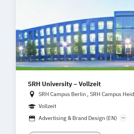
SRH University – Vollzeit
SRH Campus Berlin
SRH Campus Heid
SRH Campus Bremen
SRH Campus B
Vollzeit
SRH Campus Dresden
SRH Campus Dü
Advertising & Brand Design (EN)
SRH Campus Fürth
SRH Campus Gera
Applied Data Science and Artificial Inte
SRH Campus Hamburg
SRH Campus