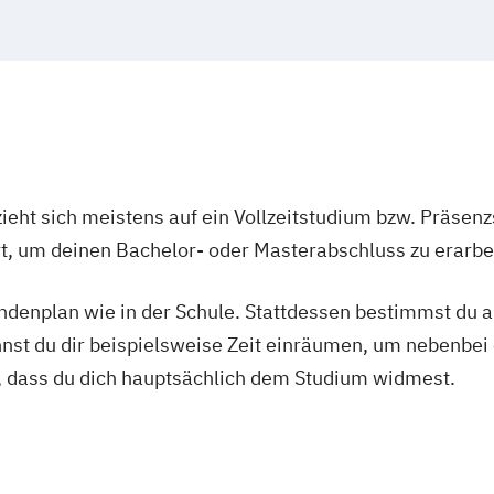
irtual & Mixed
nt- und
Jazz (Vocal/Ins
Jazz-Arrangeme
R-Management
KPA (Künstleris
(verschiedene S
oduction
Kirchenmusik
y
Komposition (v
Kulturjournalis
ieht sich meistens auf ein Vollzeitstudium bzw. Präsenz
Künstlerische A
Ort, um deinen Bachelor- oder Masterabschluss zu erarbe
 (EN)
Leadership in D
Lehramt Musik
tundenplan wie in der Schule. Stattdessen bestimmst du
eation (EN)
Musical/Show
nnst du dir beispielsweise Zeit einräumen, um nebenbei 
Orchesterinstru
, dass du dich hauptsächlich dem Studium widmest.
Orchesterinstru
geteiltem Haupt
Orchestermusike
historischer In