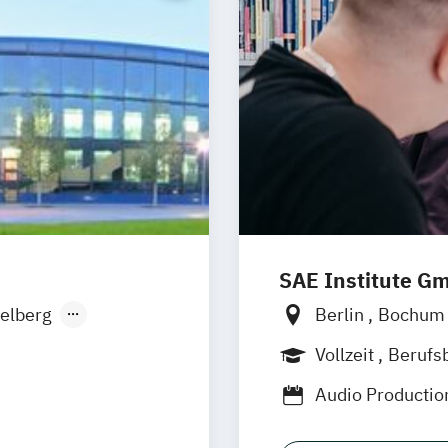
SAE Institute G
elberg
Berlin
Bochu
onn
Leipzig
Münch
Vollzeit
Berufs
sseldorf
Berufsbegleiten
Audio Producti
lligence -
Digital Film Pro
 Hamm