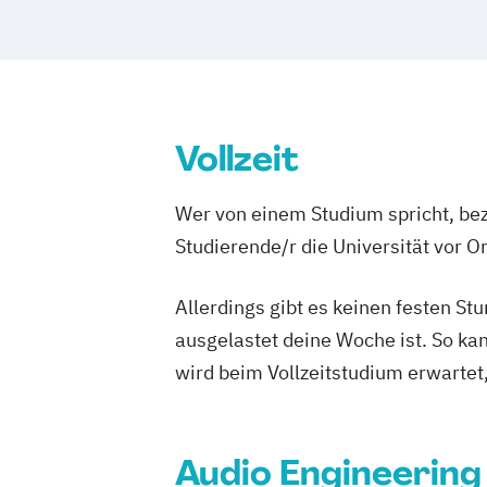
Virtual Reality & Game Development - V
Management der Kreativwirtschaft Eve
Reality / Game Programming
Musikmanagement
Wirtschaftsrecht
World Music (EN)
Management der Kreativwirtschaft P
und Journalismus
Medien und Kommunikation
Music Pr
Vollzeit
Musikproduktion (EN/DE)
Photograph
Photography (EN)
Popular Music
Wer von einem Studium spricht, bez
Popularmusik (EN/DE)
Studierende/r die Universität vor 
Social Design & Sustainable Innovation
Strategic Design (EN)
Allerdings gibt es keinen festen S
User Experience Design and Content Cr
ausgelastet deine Woche ist. So ka
Web Development (EN)
wird beim Vollzeitstudium erwartet
Audio Engineering