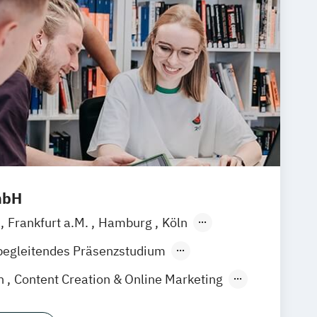
mbH
m
Frankfurt a.M.
Hamburg
Köln
en
Stuttgart
Hannover
Nürnberg
begleitendes Präsenzstudium
der Präsenzlehrgang
on
Content Creation & Online Marketing
duction
Event Engineering