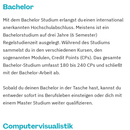
Marketing & Kommunikation
Bachelor
Medienmanagement
Medientechnik
Mit dem Bachelor Studium erlangst du einen international
PR & Kommunikationsmanagement
anerkannten Hochschulabschluss. Meistens ist ein
Werbung und Markenführung
Bachelorstudium auf drei Jahre (6 Semester)
Regelstudienzeit ausgelegt. Während des Studiums
sammelst du in den verschiedenen Kursen, den
sogenannten Modulen, Credit Points (CPs). Das gesamte
Bachelor-Studium umfasst 180 bis 240 CPs und schließt
mit der Bachelor-Arbeit ab.
Sobald du deinen Bachelor in der Tasche hast, kannst du
entweder sofort ins Berufsleben einsteigen oder dich mit
einem Master Studium weiter qualifizieren.
Computervisualistik