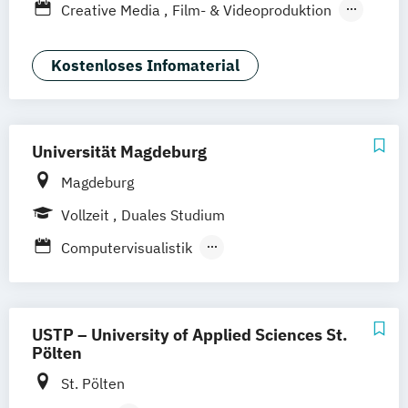
Berufsbegleitendes Präsenzstudium
Creative Media
Film- & Videoproduktion
Duales Studium
Game Design
Journalismus
Media Studies
Medienmanagement
Kostenloses Infomaterial
Medienpsychologie
Musikproduktion
Social Media Studies
Software Design & User Experience
Universität Magdeburg
Sportjournalismus
Magdeburg
Vollzeit
Duales Studium
Computervisualistik
Integrated Design Engineering
Medienbildung - Audiovisuelle Kultur und
Kommunikation
USTP – University of Applied Sciences St.
Pölten
St. Pölten