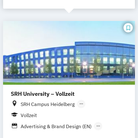
SRH University – Vollzeit
SRH Campus Heidelberg
SRH Campus Berlin
SRH Campus Bremen
Vollzeit
SRH Campus Bonn
SRH Campus Dresden
Advertising & Brand Design (EN)
SRH Campus Düsseldorf
Applied Data Science and Artificial