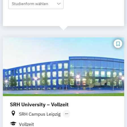
Studienform wählen
SRH University – Vollzeit
SRH Campus Leipzig
SRH Campus Heidelberg
Vollzeit