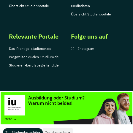
Übersicht Studienportale
Mediadaten
Übersicht Studienportale
Relevante Portale
Folge uns auf
Das-Richtige-studieren.de
Instagram
Wegweiser-duales-Studium.de
Studieren-berufsbegleitend.de
© Copyright 2026, TarGroup Media GmbH
Impressum
Datenschutzerklärung
Nutzungsbedingungen
Barrierefreihe
Mehr
Zur Studienbroschüre
Zur Hochschule