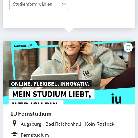
Studienform wählen
IU Fernstudium
Augsburg
Bad Reichenhall
Köln
Rostock
Freiburg
Kiel
Frankfurt am Main
Fernstudium