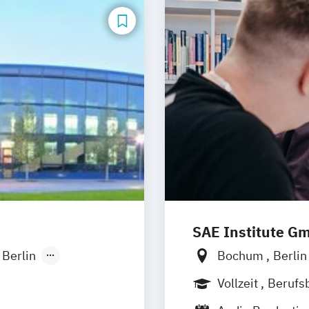
SAE Institute G
Berlin
Bochum
Berli
onn
Leipzig
Münch
Vollzeit
Berufs
sseldorf
Berufsbegleiten