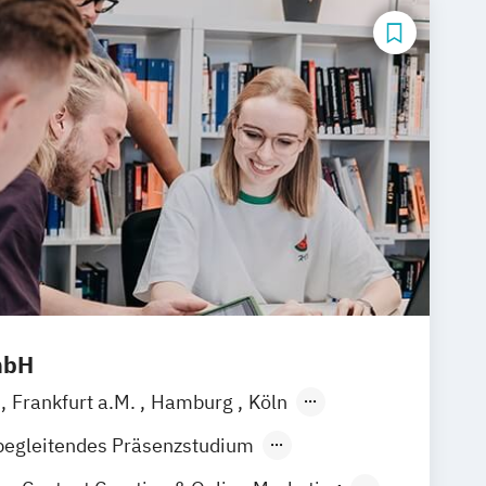
mbH
n
Frankfurt a.M.
Hamburg
Köln
en
Stuttgart
Hannover
Nürnberg
begleitendes Präsenzstudium
der Präsenzlehrgang