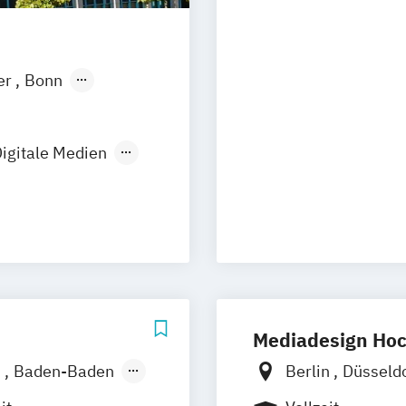
Design (EN)
Design & Anima
Graphic Design
irtual & Mixed
Media Reporter
er
Bonn
Medienmanager
ngen
Leipzig
Moderator*in &
tmund
Music and Audio
igitale Medien
Musikproduzent
dustriedesign
Videoproduzent*
tion
n
Mediadesign Ho
n
Baden-Baden
Berlin
Düsseld
rg
Hannover