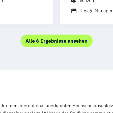
it
Vollzeit
m
München
Design Manage
uf
Dresden
agement
Digital Leadersh
on für
Mediadesign (D
g
Wuppertal
Mediengestalter:
lberg
 Produktdesign
Mediengestalter:
Alle 6 Ergebnisse ansehen
Medienmanagem
 Digitalisierung
du einen international anerkannten Hochschulabschluss