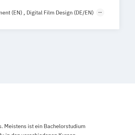
ment (EN)
Digital Film Design (DE/EN)
ip (EN)
Game Design (DE/EN)
E/EN)
in Bild & Ton (IHK)
in Digital & Print (IHK)
ent (DE/EN)
. Meistens ist ein Bachelorstudium