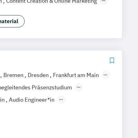
on
Content Creation & Online Marketing
duction
Event Engineering
tion
Games Programming
aterial
Music Business (DE/EN)
dia Creation
ctice (Creative Media Industries)
eering
Visual Effects Animation
n
Bremen
Dresden
Frankfurt am Main
over
Köln
Leipzig
München
begleitendes Präsenzstudium
gart
der Präsenzlehrgang
*in
Audio Engineer*in
*in
Electronic Music Production
Production
designer*in
Fotodesigner*in
n
Game Designer*in
Games