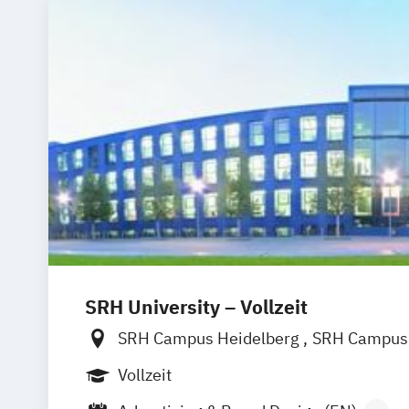
SRH University – Vollzeit
SRH Campus Heidelberg
SRH Campus 
SRH Campus Bremen
SRH Campus B
Vollzeit
SRH Campus Dresden
SRH Campus Dü