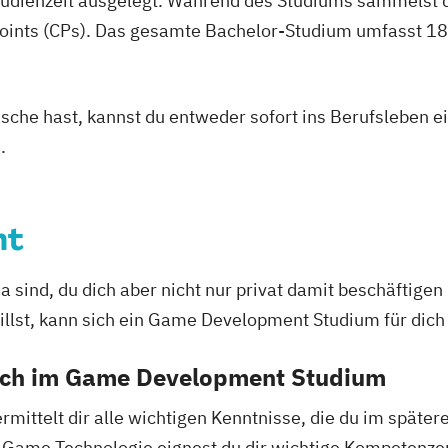
studienzeit ausgelegt. Während des Studiums sammelst 
oints (CPs). Das gesamte Bachelor-Studium umfasst 180
asche hast, kannst du entweder sofort ins Berufsleben e
.
nt
sind, du dich aber nicht nur privat damit beschäftige
illst, kann sich ein Game Development Studium für dich
dich im Game Development Studium
ittelt dir alle wichtigen Kenntnisse, die du im später
zur Game Technologie eignest du dir wichtige Kompetenze