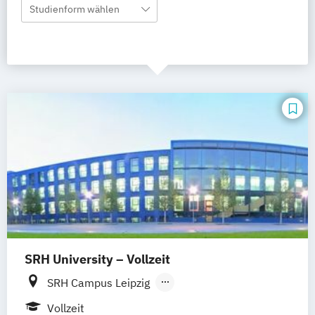
Studienform wählen
SRH University – Vollzeit
SRH Campus Leipzig
SRH Campus Heidelberg
Vollzeit