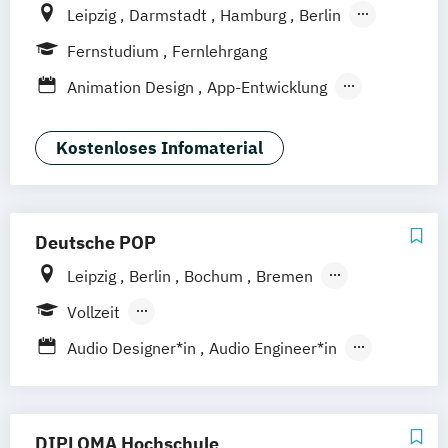
Leipzig
Darmstadt
Hamburg
Berlin
Hannover
Bonn
Nürnberg
München
Fernstudium
Fernlehrgang
Stuttgart
Göttingen
Freiburg
Wien
Animation Design
App-Entwicklung
Zürich
Rostock
Dortmund
Digitale Medien
Game Design
Game Development
Industriedesign
Kostenloses Infomaterial
Kommunikationsdesign
Media Production
Mediengestaltung
Nachhaltiges Design
Deutsche POP
Leipzig
Berlin
Bochum
Bremen
Dresden
Frankfurt am Main
Hamburg
Vollzeit
Hannover
Köln
München
Nürnberg
Berufsbegleitendes Präsenzstudium
Audio Designer*in
Audio Engineer*in
Stuttgart
Berufsbegleitender Präsenzlehrgang
Audioproduzent*in
Electronic Music Production
Film and Media Production
DIPLOMA Hochschule