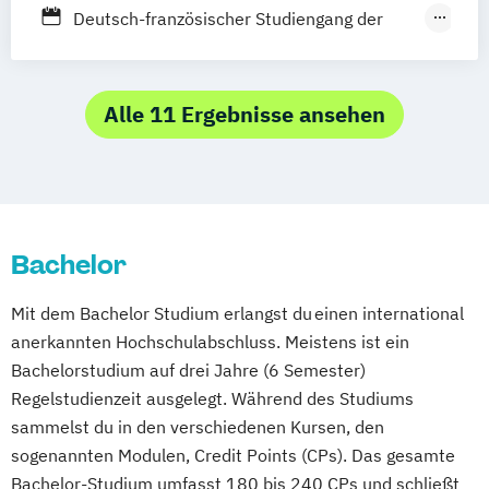
Berufsbegleitendes Präsenzstudium
Deutsch-französischer Studiengang der
Musikwissenschaft
Fotografie
Gesang|Musiktheater
Industrial Design
Alle 11 Ergebnisse ansehen
Instrumentalausbildung (verschiedene
Studienrichtungen)
Integrative Komposition
Jazz|Artistic Producer
Bachelor
Jazz|Improvising Artist
Jazz|Performing Artist
Mit dem Bachelor Studium erlangst du einen international
Kommunikationsdesign
anerkannten Hochschulabschluss. Meistens ist ein
Kunst- und Designwissenschaft
Bachelorstudium auf drei Jahre (6 Semester)
Lehramt Musik
Regelstudienzeit ausgelegt. Während des Studiums
Leitung vokaler Ensembles (verschiedene
sammelst du in den verschiedenen Kursen, den
Studienrichtungen)
sogenannten Modulen, Credit Points (CPs). Das gesamte
Musik des Mittelalters
Musikpädagogik
Bachelor-Studium umfasst 180 bis 240 CPs und schließt