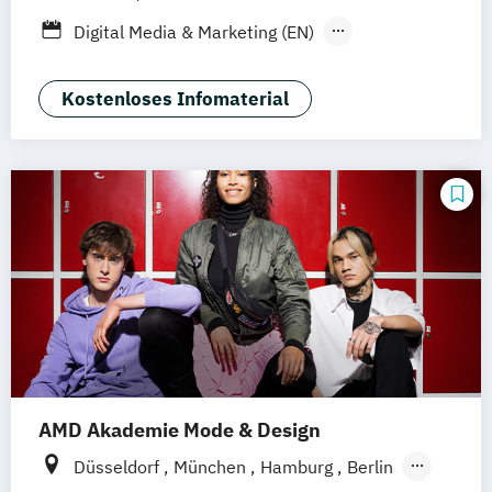
Digital Media & Marketing (EN)
Digital Media & Marketing (dual)
Film + Motion Design (EN)
Kostenloses Infomaterial
Fotografie + Neue Medien (EN)
Game Design (EN)
Illustration (EN)
Kommunikationsdesign (EN)
Visuelle Kommunikation B.A. (EN)
AMD Akademie Mode & Design
Düsseldorf
München
Hamburg
Berlin