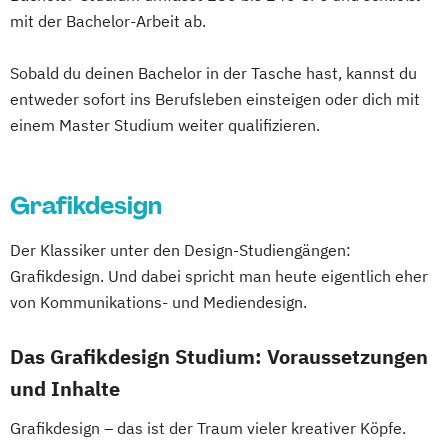
Musikwissenschaft
mit der Bachelor-Arbeit ab.
Musikwissenschaft (verschiedene
Sobald du deinen Bachelor in der Tasche hast, kannst du
Studienrichtungen)
entweder sofort ins Berufsleben einsteigen oder dich mit
Orchesterspiel
einem Master Studium weiter qualifizieren.
Photography Studies and Practice
Photography Studies and Research
Populäre Musik
Grafikdesign
Professional Media Creation
Professional Performance (Studienrichtung
Der Klassiker unter den Design-Studiengängen:
Instrumental)
Grafikdesign. Und dabei spricht man heute eigentlich eher
Regie
von Kommunikations- und Mediendesign.
Das Grafikdesign Studium: Voraussetzungen
und Inhalte
Grafikdesign – das ist der Traum vieler kreativer Köpfe.