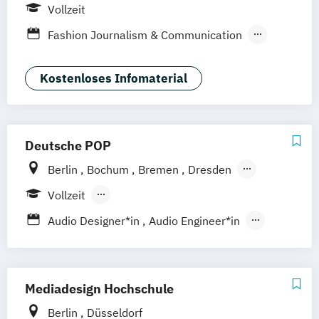
Wiesbaden
Online-Campus
Vollzeit
Fashion Journalism & Communication
Generatives Design & KI
Industrie & Produkt Design
Kostenloses Infomaterial
Interior Design
Marken- & Kommunikationsdesign
Deutsche POP
Berlin
Bochum
Bremen
Dresden
Frankfurt am Main
Hamburg
Hannover
Vollzeit
Köln
Leipzig
München
Nürnberg
Berufsbegleitendes Präsenzstudium
Audio Designer*in
Audio Engineer*in
Stuttgart
Berufsbegleitender Präsenzlehrgang
Audioproduzent*in
Electronic Music Production
Film and Media Production
Mediadesign Hochschule
Foto- & Mediendesigner*in
Berlin
Düsseldorf