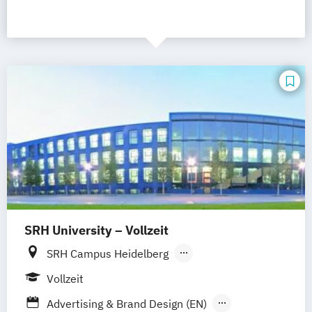
SRH University – Vollzeit
SRH Campus Heidelberg
SRH Campus Berlin
SRH Campus Bremen
Vollzeit
SRH Campus Bonn
SRH Campus Dresden
Advertising & Brand Design (EN)