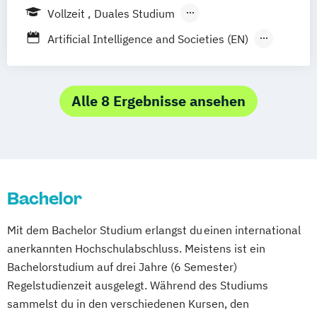
Music Management
Vollzeit
Duales Studium
Kommunikations-Design
Music and Audio Production
Berufsbegleitendes Präsenzstudium
Leadership in the Creative Industries
Artificial Intelligence and Societies (EN)
Musik Designer*in
Musikproduzent*in
Fernstudium
Medienentwicklung
Motion Pictures
Digitaler Journalismus (DE/EN)
Photography
Tonmeister*in
Onlinejournalismus
Digitales Marketing und E-Commerce
Videoproduzent*in
Onlinekommunikation
Game Design und Interaktive Medien
Alle 8 Ergebnisse ansehen
Sound and Music Production
Internationales Marketing und
Medienmanagement (DE/EN)
Journalismus und
Unternehmenskommunikation
Bachelor
Kommunikationsdesign und Kreative
Strategien (DE/EN)
Mit dem Bachelor Studium erlangst du einen international
Management der Medien- und
anerkannten Hochschulabschluss. Meistens ist ein
Kreativwirtschaft
Bachelorstudium auf drei Jahre (6 Semester)
Medien- und Eventmanagement
Regelstudienzeit ausgelegt. Während des Studiums
Medien- und Wirtschaftspsychologie
sammelst du in den verschiedenen Kursen, den
Public Relations und Digitales Marketing