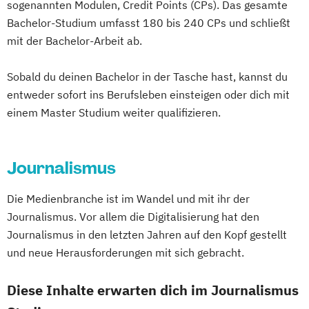
sogenannten Modulen, Credit Points (CPs). Das gesamte
(DE/EN)
Bachelor-Studium umfasst 180 bis 240 CPs und schließt
Social Media Marketing und Content
mit der Bachelor-Arbeit ab.
Creation
Sobald du deinen Bachelor in der Tasche hast, kannst du
Visual and Media Anthropology (EN)
entweder sofort ins Berufsleben einsteigen oder dich mit
Wirtschaftspsychologie (DE/EN)
einem Master Studium weiter qualifizieren.
Journalismus
Die Medienbranche ist im Wandel und mit ihr der
Journalismus. Vor allem die Digitalisierung hat den
Journalismus in den letzten Jahren auf den Kopf gestellt
und neue Herausforderungen mit sich gebracht.
Diese Inhalte erwarten dich im Journalismus