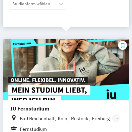
Studienform wählen
IU Fernstudium
Bad Reichenhall
Köln
Rostock
Freiburg
Kiel
Frankfurt am Main
Stuttgart
Fernstudium