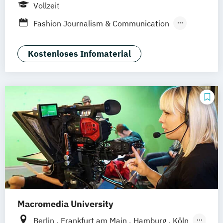
Hamburg
Berlin
Online-Campus
Vollzeit
Fashion Journalism & Communication
Generatives Design & KI
Industrie & Produkt Design
Kostenloses Infomaterial
Interior Design
Marken- & Kommunikationsdesign
Macromedia University
Berlin
Frankfurt am Main
Hamburg
Köln