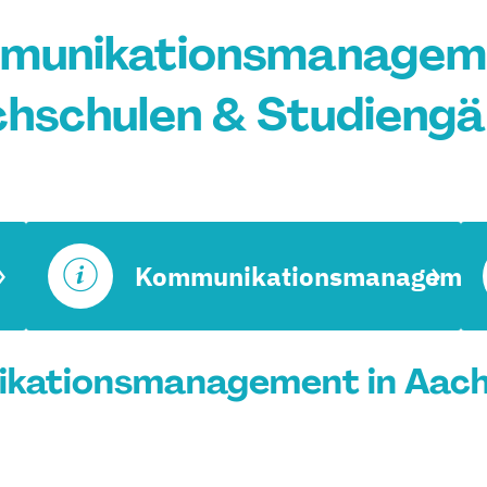
munikationsmanageme
hschulen & Studieng
Kommunikationsmanagemen
kationsmanagement in Aache