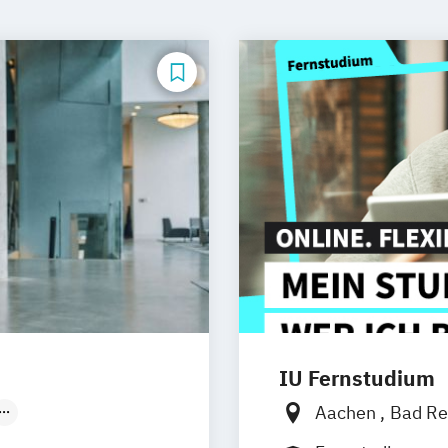
IU Fernstudium
Aachen
Bad Re
en
Erfurt
Kiel
Frankfurt