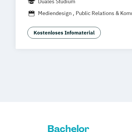
Duales Studium
Nürnberg
Hannover
Dortmund
Man
Mediendesign
Public Relations & Ko
Online-Campus
Augsburg
Bielefeld
Dresden
Duisburg
Karlsruhe
Köln
Stuttgart
deutschlandweit
Bonn
Kostenloses Infomaterial
Bachelor