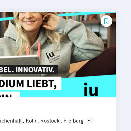
ichenhall
Köln
Rostock
Freiburg
 am Main
Stuttgart
Dresden
Basel