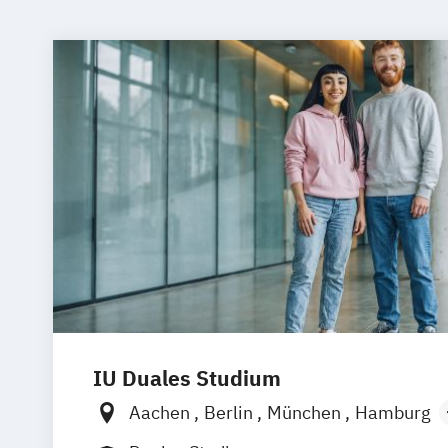
IU Duales Studium
Aachen
Berlin
München
Hamburg
Frankfurt am Main
Düsseldorf
Brem