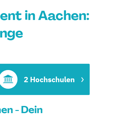
nt in Aachen:
änge
t
2 Hochschulen
n - Dein