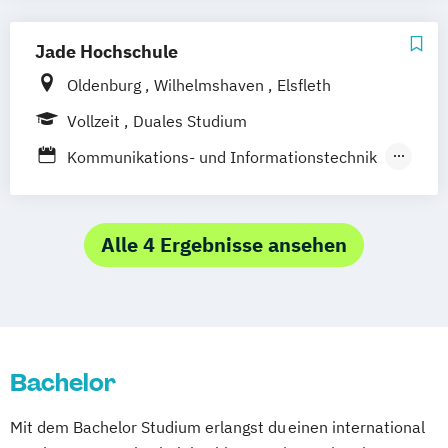
Ludwigshafen/Diez
München
Nürnberg
Jade Hochschule
Online-Fernstudium
Regensburg
Stade
Stuttgart
Köln
Oldenburg
Wilhelmshaven
Elsfleth
Offenbach bei Frankfurt am Main
Vollzeit
Duales Studium
Schwarzheide/Oberspreewald-Lausitz bei
Kommunikations- und Informationstechnik
Dresden
Management digitaler Medien
Medienwirtschaft und Journalismus
Alle 4 Ergebnisse ansehen
Bachelor
Mit dem Bachelor Studium erlangst du einen international