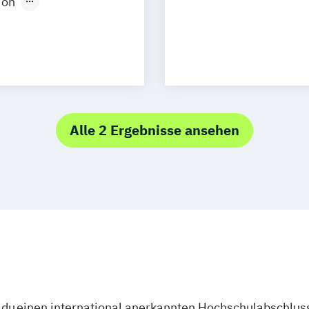
ion
Neu-Ulm
Medienpädagogik
urg
Freising
design
rg
Münster
t
schlandweit
Social Media
Alle 2 Ergebnisse ansehen
du einen international anerkannten Hochschulabschluss