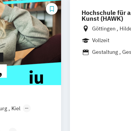
Hochschule für 
Kunst (HAWK)
Göttingen
Hild
Vollzeit
Gestaltung
Ges
Gestaltung - Br
Gestaltung - Di
Gestaltung - Gr
burg
Kiel
n
Aachen
uhe
Kassel