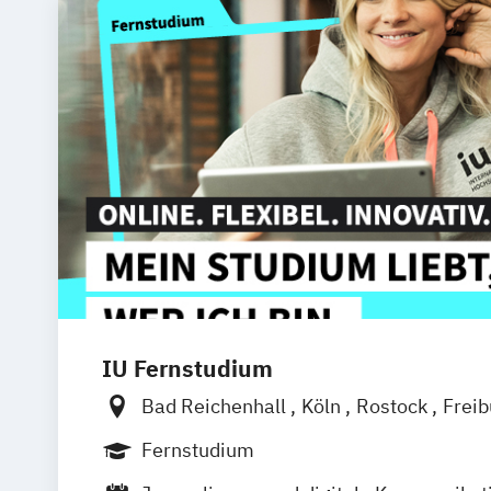
IU Fernstudium
Bad Reichenhall
Köln
Rostock
Frei
Frankfurt am Main
Stuttgart
Dresde
Fernstudium
Basel
Bielefeld
Deggendorf
Karlsr