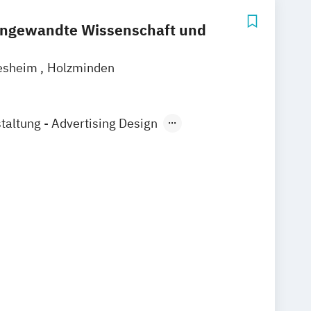
angewandte Wissenschaft und
esheim
Holzminden
taltung - Advertising Design
anding Design
gitale Medien
afikdesign
Gestaltung - Lighting Design