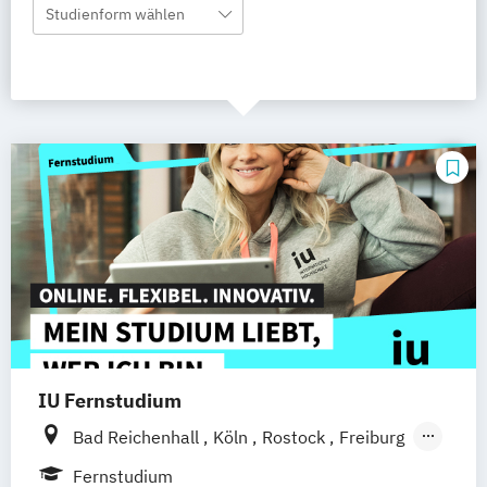
Studienform wählen
IU Fernstudium
Bad Reichenhall
Köln
Rostock
Freiburg
Kiel
Frankfurt am Main
Stuttgart
Fernstudium