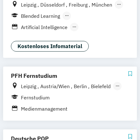
Leipzig
Düsseldorf
Freiburg
München
Stuttgart
Berlin
Frankfurt am Main
Blended Learning
Hamburg
Hannover
Köln
Berufsbegleitendes Präsenzstudium
Artificial Intelligence
Vollzeit
Digital Product Design
Medien- und Kommunikationsmanagement
Kostenloses Infomaterial
Medien- und Werbepsychologie
PFH Fernstudium
Leipzig
Austria/Wien
Berlin
Bielefeld
Bremen
Dortmund
Düsseldorf/Ratingen
Fernstudium
Erfurt
Freiburg
Friedrichshafen
Medienmanagement
Göttingen
Hamburg
Hannover
Kaiserslautern/Kusel
Kiel
Ludwigshafen/Diez
München
Nürnberg
Deutsche POP
Online-Fernstudium
Regensburg
Stade