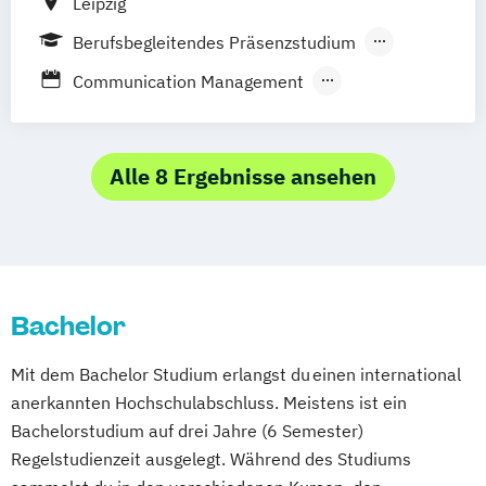
Leipzig
Music Management
Berufsbegleitendes Präsenzstudium
Music and Audio Production
Vollzeit
Musik Designer*in
Musikproduzent*in
Communication Management
Photography
Tonmeister*in
Corporate Media
Digital Humanities
Videoproduzent*in
Global Mass Communication
Journalistik
Kommunikations- und Medienwissenschaft
Alle 8 Ergebnisse ansehen
Kunstgeschichte
Kunstpädagogik
Lehramt Kunst
Lehramt Musik
Literarisches Schreiben
Bachelor
Musikwissenschaft
New Media Journalism
Mit dem Bachelor Studium erlangst du einen international
anerkannten Hochschulabschluss. Meistens ist ein
Bachelorstudium auf drei Jahre (6 Semester)
Regelstudienzeit ausgelegt. Während des Studiums