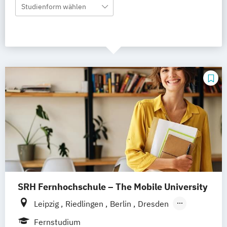
Studienform wählen
SRH Fernhochschule – The Mobile University
Leipzig
Riedlingen
Berlin
Dresden
Düsseldorf
Hamburg
Hannover
Köln
Fernstudium