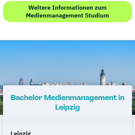
Weitere Informationen zum
Medienmanagement Studium
Bachelor Medienmanagement in
Leipzig
Leipzig