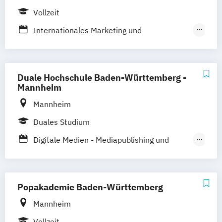
Offenbach bei Frankfurt am Main
Vollzeit
Schwarzheide/Oberspreewald-Lausitz bei
Internationales Marketing und
Dresden
Management
Kommunikationsmanagement und
Medienmanagement/PR
Duale Hochschule Baden-Württemberg -
Management und Marketing in Mode
Mannheim
Marken und Medien
Mannheim
Sportjournalismus und Sportmanagement
Duales Studium
Sportmanagement
Digitale Medien - Mediapublishing und
Eventmanagement und
Gestaltung
Medienmanagement
Digitale Medien - Medienmanagement und
Kommunikation
Popakademie Baden-Württemberg
Mannheim
Vollzeit