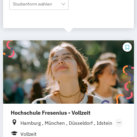
Studienform wählen
Hochschule Fresenius - Vollzeit
Hamburg
München
Düsseldorf
Idstein
Berlin
Frankfurt am Main
Köln
Vollzeit