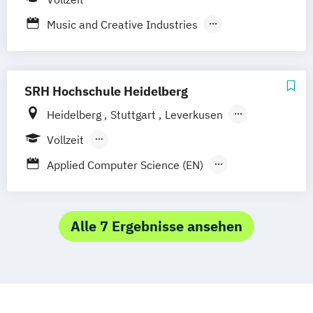
Music and Creative Industries
Musikbusiness
SRH Hochschule Heidelberg
Heidelberg
Stuttgart
Leverkusen
Hamburg
Vollzeit
Berufsbegleitendes Präsenzstudium
Applied Computer Science (EN)
Medien- und Kommunikationsmanagement
Strategic Communication & Leadership
Alle 7 Ergebnisse ansehen
Virtual Reality and Game Development
Wirtschaftsrecht – Data Security
Social Media und IP-Law