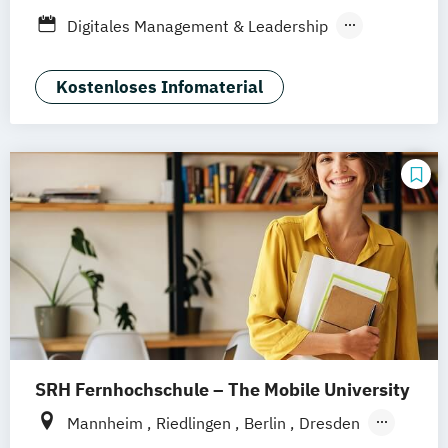
Heidelberg
Wiesbaden
Wolfenbüttel
Digitales Management & Leadership
Braunschweig
Erfurt
Medienmanagement und Digitales
Marketing
Kostenloses Infomaterial
SRH Fernhochschule – The Mobile University
Mannheim
Riedlingen
Berlin
Dresden