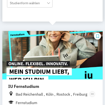
Studienform wählen
IU Fernstudium
Bad Reichenhall
Köln
Rostock
Freiburg
Kiel
Frankfurt am Main
Stuttgart
Fernstudium