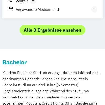
Vollzeit
Medienkommunikation
Berufsbegleitendes Präsenzstudium
Print and Media Technology
Angewandte Medien- und
Kulturwissenschaft
Informationsdesign und
Medienmanagement
Alle 3 Ergebnisse ansehen
Kultur- und Medienpädagogik
Technische Redaktion und E-Learning-
Systeme
Bachelor
Mit dem Bachelor Studium erlangst du einen international
anerkannten Hochschulabschluss. Meistens ist ein
Bachelorstudium auf drei Jahre (6 Semester)
Regelstudienzeit ausgelegt. Während des Studiums
sammelst du in den verschiedenen Kursen, den
sogenannten Modulen, Credit Points (CPs). Das gesamte