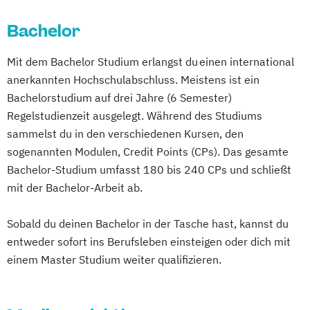
Design & Animation
Grafikdesigner*in
Bachelor
Graphic Design
Kameramann*frau & Cutter*in
Mit dem Bachelor Studium erlangst du einen international
Media Reporter
Mediendesigner*in
anerkannten Hochschulabschluss. Meistens ist ein
Medienmanager*in
Moderator*in
Bachelorstudium auf drei Jahre (6 Semester)
Moderator*in & Redakteur*in
Regelstudienzeit ausgelegt. Während des Studiums
Music Management
sammelst du in den verschiedenen Kursen, den
Music and Audio Production
sogenannten Modulen, Credit Points (CPs). Das gesamte
Musik Designer*in
Musikproduzent*in
Bachelor-Studium umfasst 180 bis 240 CPs und schließt
Photography
Tonmeister*in
mit der Bachelor-Arbeit ab.
Videoproduzent*in
Sobald du deinen Bachelor in der Tasche hast, kannst du
entweder sofort ins Berufsleben einsteigen oder dich mit
einem Master Studium weiter qualifizieren.