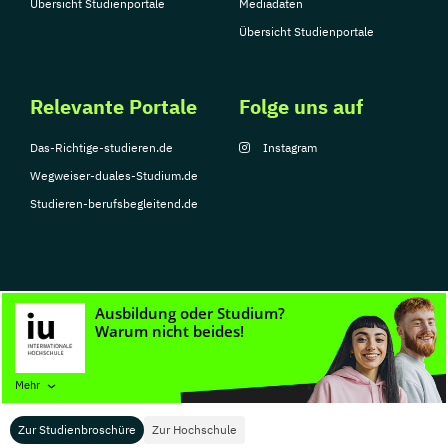
Übersicht Studienportale
Mediadaten
Übersicht Studienportale
Relevante Portale
Folge uns auf
Das-Richtige-studieren.de
Instagram
Wegweiser-duales-Studium.de
Studieren-berufsbegleitend.de
© Copyright 2026, TarGroup Media GmbH
Impressum
Datenschutzerklärung
Nutzungsbedingungen
Barrierefreihe
Mehr
Zur Studienbroschüre
Zur Hochschule