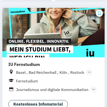
IU Fernstudium
Basel
Bad Reichenhall
Köln
Rostock
Freiburg
Kiel
Frankfurt am Main
Fernstudium
Stuttgart
Dresden
Aachen
Bielefeld
Journalismus und digitale Kommunikation
Deggendorf
Karlsruhe
Kassel
Kommunikationsdesign
Oberhausen
Offenbach
Saarbrücken
Kultur- und Medienpädagogik
Kostenloses Infomaterial
Neu-Ulm
Graz
Innsbruck
Wien
Zürich