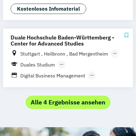
Kommunikation & Medienmanagement
Kostenloses Infomaterial
(Duales Studium)
Kommunikationsmanagement
Kommunikationsmanagement (Duales
Duale Hochschule Baden-Württemberg -
Studium)
Center for Advanced Studies
Medienökonom (FH)
Stuttgart
Heilbronn
Bad Mergentheim
Public Relations Hochschulzertifikat
Friedrichshafen
Heidenheim
Karlsruhe
Duales Studium
Werbe- und Medienpsychologie
Lörrach
Mannheim
Mosbach
Berufsbegleitendes Präsenzstudium
Digital Business Management
Ravensburg
Villingen-Schwenningen
Media and Data-driven Business
Horb am Neckar
Alle 4 Ergebnisse ansehen