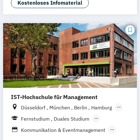
Kommunikation und Medienmanagement
Kostenloses Infomaterial
Kommunikationsdesign
Medien- und Kommunikationsmanagement
Mediendesign
UX-Design
IST-Hochschule für Management
Düsseldorf
München
Berlin
Hamburg
Weil am Rhein
Frankfurt am Main
Essen
Fernstudium
Duales Studium
Stuttgart
Jena
Innsbruck
Linz
Fernlehrgang
Kommunikation & Eventmanagement
Kommunikation & Medienmanagement