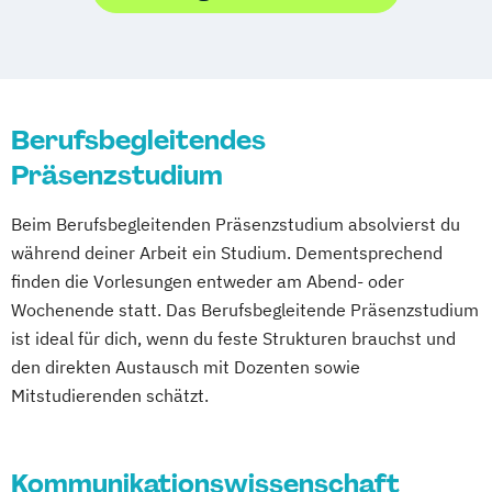
Kunst- und Designwissenschaft
Kommunikationsdesign
Kultur
Ästhetik
Lehramt Musik
Medien
Medieninformatik
Leitung vokaler Ensembles (verschiedene
Medientechnik
Ton und Bild
Studienrichtungen)
Musik des Mittelalters
Musikpädagogik
Berufsbegleitendes
Musikwissenschaft
Präsenzstudium
Musikwissenschaft (verschiedene
Beim Berufsbegleitenden Präsenzstudium absolvierst du
Studienrichtungen)
während deiner Arbeit ein Studium. Dementsprechend
Orchesterspiel
finden die Vorlesungen entweder am Abend- oder
Photography Studies and Practice
Wochenende statt. Das Berufsbegleitende Präsenzstudium
Photography Studies and Research
ist ideal für dich, wenn du feste Strukturen brauchst und
Populäre Musik
den direkten Austausch mit Dozenten sowie
Professional Media Creation
Mitstudierenden schätzt.
Professional Performance (Studienrichtung
Instrumental)
Regie
Kommunikationswissenschaft