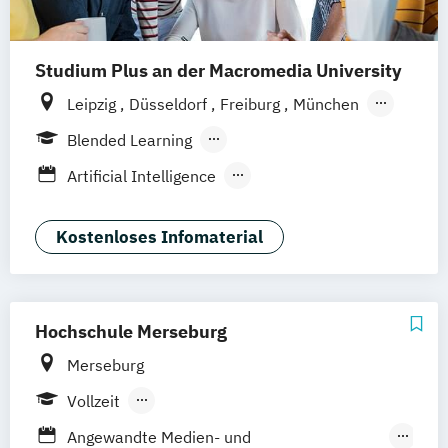
Studium Plus an der Macromedia University
Leipzig
Düsseldorf
Freiburg
München
Stuttgart
Berlin
Frankfurt am Main
Blended Learning
Hamburg
Hannover
Köln
Berufsbegleitendes Präsenzstudium
Artificial Intelligence
Vollzeit
Digital Product Design
Medien- und Kommunikationsmanagement
Kostenloses Infomaterial
Medien- und Werbepsychologie
Hochschule Merseburg
Merseburg
Vollzeit
Berufsbegleitendes Präsenzstudium
Angewandte Medien- und