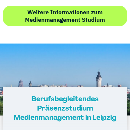
Weitere Informationen zum
Medienmanagement Studium
Berufsbegleitendes
Präsenzstudium
Medienmanagement in Leipzig