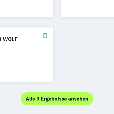
Design (EN)
gn (EN)
AD WOLF
sregie
sterschüler)
n
aturgie
Alle 3 Ergebnisse ansehen
r)
urerbe