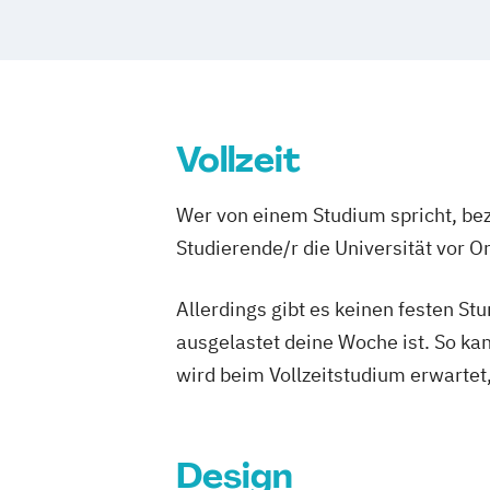
Filmmusik
Filmmusik (Meisterschüler
Medienwissenschaft
Montage
Montage (Meisterschüler)
Regie
Regie (Meisterschüler)
Sound
Sound 
Szenografie
Szenografie (Meisterschü
Vollzeit
Szenografie/Production
Wer von einem Studium spricht, bez
Studierende/r die Universität vor 
Allerdings gibt es keinen festen S
ausgelastet deine Woche ist. So ka
wird beim Vollzeitstudium erwartet
Design