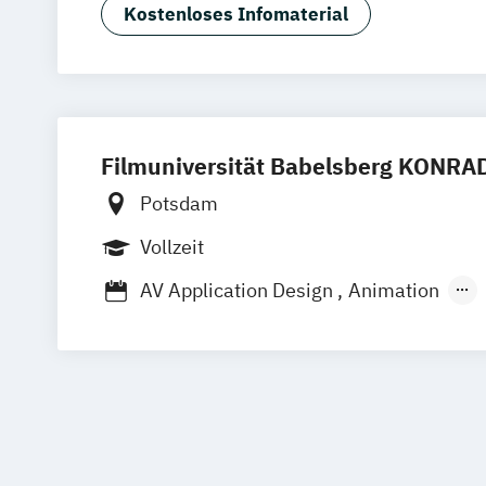
Film + Motion Design (EN)
Kostenloses Infomaterial
Fotografie + Neue Medien (EN)
Game 
Illustration (EN)
Kommunikationsdesi
Visuelle Kommunikation B.A. (EN)
Filmuniversität Babelsberg KONR
Potsdam
Vollzeit
AV Application Design
Animation
Animation (Meisterschüler)
Animation
Cinematography
Cinematography (Mei
Creative Technologies (C-Tech)
Desig
Digitale Medienkultur
Drehbuch/Dram
Drehbuch/Dramaturgie (Meisterschüle
Film- und Fernsehproduktion
Filmkult