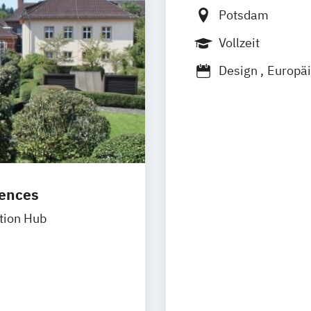
Potsdam
Vollzeit
Design
Europä
Interfacedesign
Produktdesign
iences
tion Hub