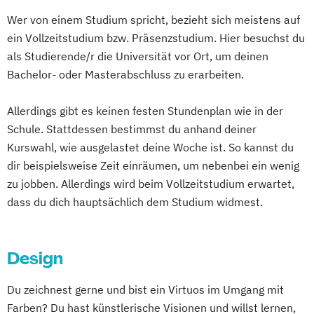
Kameramann*frau & Cutter*in
Wer von einem Studium spricht, bezieht sich meistens auf
Media Reporter
Mediendesigner*in
ein Vollzeitstudium bzw. Präsenzstudium. Hier besuchst du
Medienmanager*in
Moderator*in
als Studierende/r die Universität vor Ort, um deinen
Moderator*in & Redakteur*in
Bachelor- oder Masterabschluss zu erarbeiten.
Music Management
Music and Audio Production
Allerdings gibt es keinen festen Stundenplan wie in der
Musik Designer*in
Musikproduzent*in
Schule. Stattdessen bestimmst du anhand deiner
Photography
Tonmeister*in
Kurswahl, wie ausgelastet deine Woche ist. So kannst du
Videoproduzent*in
dir beispielsweise Zeit einräumen, um nebenbei ein wenig
zu jobben. Allerdings wird beim Vollzeitstudium erwartet,
dass du dich hauptsächlich dem Studium widmest.
Design
Du zeichnest gerne und bist ein Virtuos im Umgang mit
Farben? Du hast künstlerische Visionen und willst lernen,