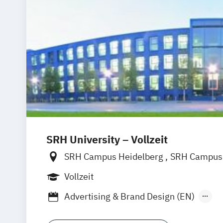
SRH University – Vollzeit
SRH Campus Heidelberg
SRH Campus 
SRH Campus Bremen
SRH Campus B
Vollzeit
SRH Campus Dresden
SRH Campus Dü
Advertising & Brand Design (EN)
SRH Campus Fürth
SRH Campus Gera
Applied Data Science and Artificial Inte
SRH Campus Hamburg
SRH Campus