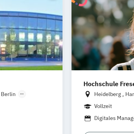
Hochschule Frese
Berlin
Heidelberg
Ha
onn
Berlin
Frankfu
Vollzeit
sseldorf
Wolfenbüttel
B
Digitales Mana
lligence -
Medienmanageme
 Hamm