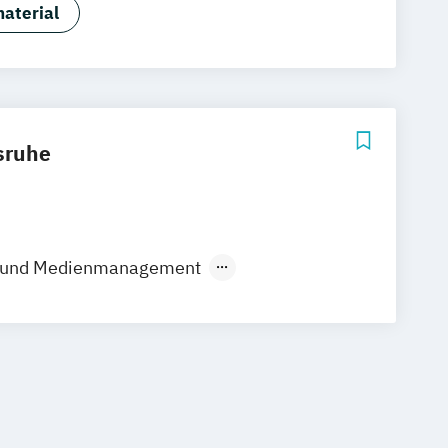
aterial
sruhe
 und Medienmanagement
hnologie
Medieninformatik