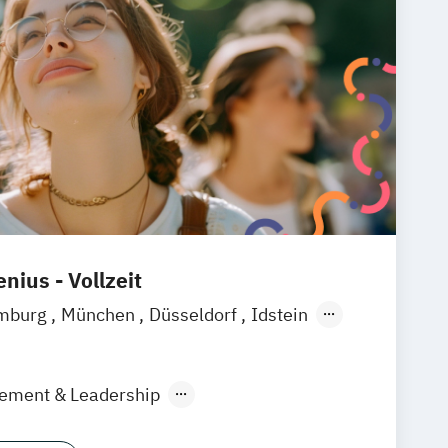
nius - Vollzeit
mburg
München
Düsseldorf
Idstein
rt am Main
Köln
Wiesbaden
raunschweig
Erfurt
gement & Leadership
nt und Digitales Marketing