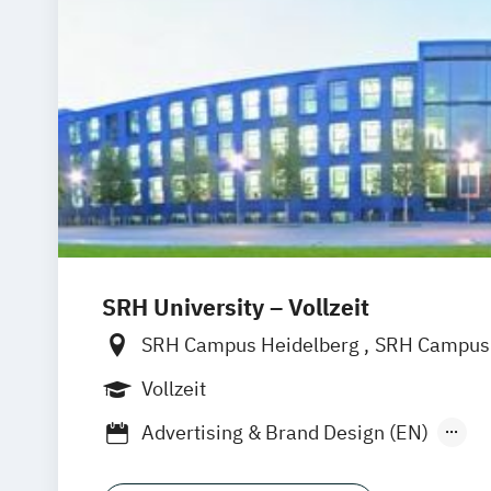
SRH University – Vollzeit
SRH Campus Heidelberg
SRH Campus 
SRH Campus Bremen
SRH Campus B
Vollzeit
SRH Campus Dresden
SRH Campus Dü
Advertising & Brand Design (EN)
SRH Campus Fürth
SRH Campus Gera
Applied Data Science and Artificial Inte
SRH Campus Hamburg
SRH Campus