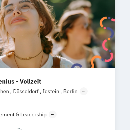
nius - Vollzeit
chen
Düsseldorf
Idstein
Berlin
ain
Köln
Heidelberg
Wiesbaden
raunschweig
Erfurt
gement & Leadership
nt und Digitales Marketing