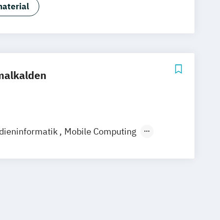
aterial
malkalden
ieninformatik
Mobile Computing
keting