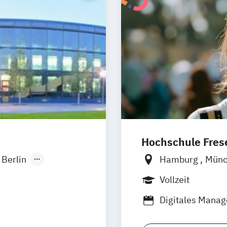
Hochschule Frese
Berlin
Hamburg
Mün
onn
Frankfurt am M
Vollzeit
sseldorf
Wolfenbüttel
B
Digitales Mana
lligence -
Medienmanageme
 Hamm