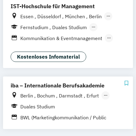
IST-Hochschule für Management
Essen
Düsseldorf
München
Berlin
Hamburg
Weil am Rhein
Fernstudium
Duales Studium
Frankfurt am Main
Stuttgart
Jena
Fernlehrgang
Kommunikation & Eventmanagement
Innsbruck
Linz
Kommunikation & Medienmanagement
Kommunikation & Medienmanagement
Kostenloses Infomaterial
(Duales Studium)
Kommunikationsmanagement
Kommunikationsmanagement (Duales
iba – Internationale Berufsakademie
Studium)
Berlin
Bochum
Darmstadt
Erfurt
Medienökonom (FH)
Hamburg
Heidelberg
Kassel
Köln
Public Relations Hochschulzertifikat
Duales Studium
Leipzig
München
Nürnberg
Münster
Werbe- und Medienpsychologie
BWL (Marketingkommunikation / Public
Online-Campus
Relations)