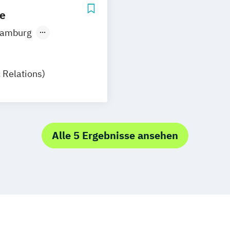
ie
amburg
nchen
 Relations)
Alle 5 Ergebnisse ansehen