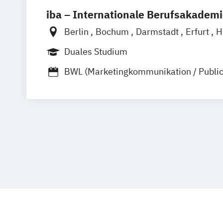
Public Relations Hochschulzertifikat
iba – Internationale Berufsakadem
Werbe- und Medienpsychologie
Berlin
Bochum
Darmstadt
Erfurt
H
Heidelberg
Kassel
Köln
Leipzig
Mü
Duales Studium
Nürnberg
Münster
Online-Campus
BWL (Marketingkommunikation / Public