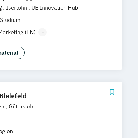
g
Iserlohn
UE Innovation Hub
 Studium
Marketing (EN)
Marketing (dual)
esign (EN)
aterial
ue Medien (EN)
Game Design (EN)
)
Kommunikationsdesign (EN)
ikation B.A. (EN)
Bielefeld
en
Gütersloh
logien