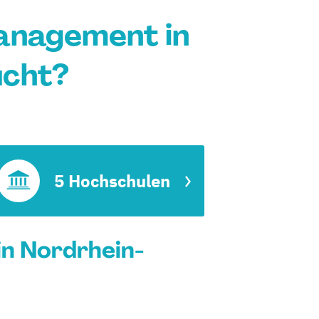
anagement in
ucht?
t
5 Hochschulen
n Nordrhein-