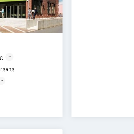
g
sen
Stuttgart
hrgang
t
(Duales
Studium)