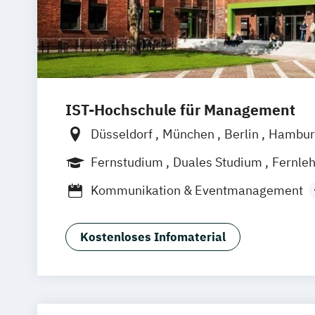
IST-Hochschule für Management
Düsseldorf
München
Berlin
Hambur
Weil am Rhein
Frankfurt am Main
Es
Fernstudium
Duales Studium
Fernle
Jena
Innsbruck
Linz
Kommunikation & Eventmanagement
Kommunikation & Medienmanagemen
Kommunikation & Medienmanagement 
Kostenloses Infomaterial
Studium)
Kommunikationsmanagement
Kommunikationsmanagement (Duales 
Medienökonom (FH)