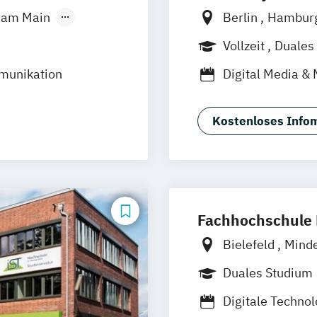
t am Main
Berlin
Hambur
g
Hannover
Vollzeit
Duales
e-Campus
mmunikation
Digital Media & 
resden
Digital Media & 
nster
Stuttgart
Film + Motion D
Kostenloses Infom
Fotografie + Ne
Illustration (EN
Visuelle Kommun
Fachhochschule 
Bielefeld
Mind
Duales Studium
Digitale Techno