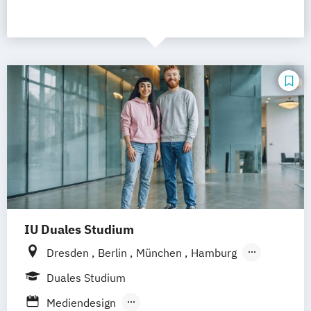
IU Duales Studium
Dresden
Berlin
München
Hamburg
Frankfurt am Main
Düsseldorf
Bremen
Duales Studium
Erfurt
Nürnberg
Hannover
Dortmund
Mediendesign