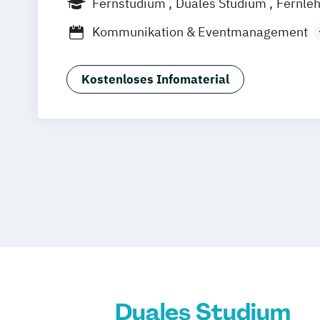
Fernstudium
Duales Studium
Fernle
Jena
Innsbruck
Linz
Kommunikation & Eventmanagement
Kommunikation & Medienmanagemen
Kommunikation & Medienmanagement 
Kostenloses Infomaterial
Studium)
Kommunikationsmanagement
Kommunikationsmanagement (Duales 
Medienökonom (FH)
Public Relations Hochschulzertifikat
Werbe- und Medienpsychologie
Duales Studium