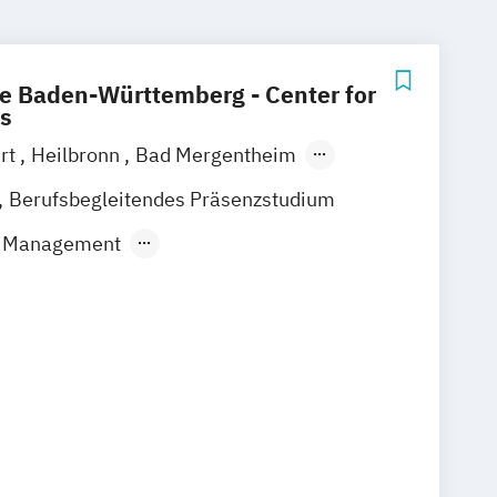
e Baden-Württemberg - Center for
s
art
Heilbronn
Bad Mergentheim
Heidenheim
Karlsruhe
Mannheim
Berufsbegleitendes Präsenzstudium
nsburg
Villingen-Schwenningen
ss Management
driven Business