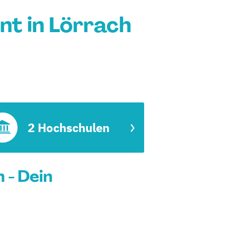
t in Lörrach
2 Hochschulen
 - Dein