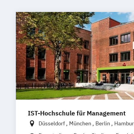
IST-Hochschule für Management
Düsseldorf
München
Berlin
Hambur
Weil am Rhein
Frankfurt am Main
Es