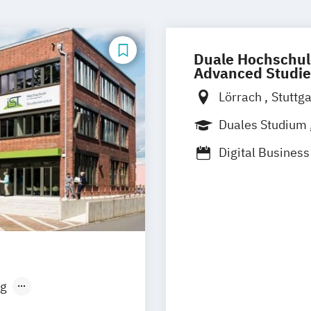
Duale Hochschul
Advanced Studie
Lörrach
Stuttg
Friedrichshafen
Duales Studium
Mosbach
Rave
Digital Busine
Horb am Neckar
Media and Data-
g
sen
Stuttgart