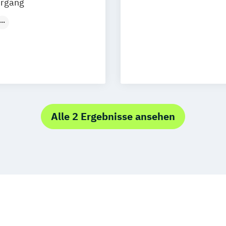
hrgang
t
(Duales
Studium)
Alle 2 Ergebnisse ansehen