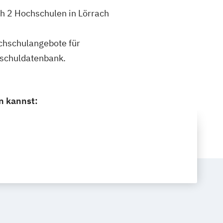
h 2 Hochschulen in Lörrach
ochschulangebote für
hschuldatenbank.
n kannst: