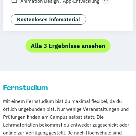
Animation Design
App-Entwicklung
Zürich
Rostock
Dortmund
Digitale Medien
Game Design
Game Development
Industriedesign
Kostenloses Infomaterial
Kommunikationsdesign
Media Production
Mediengestaltung
Nachhaltiges Design
Alle 3 Ergebnisse ansehen
Fernstudium
Mit einem Fernstudium bist du maximal flexibel, da du
örtlich ungebunden bist. Nur wenige Veranstaltungen und
Prüfungen finden am Campus selbst statt. Die
Lehrmaterialien bekommst du entweder zugeschickt oder
online zur Verfügung gestellt. Je nach Hochschule sind