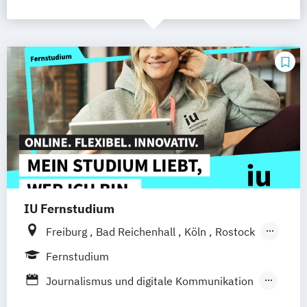
IU Fernstudium
Freiburg
Bad Reichenhall
Köln
Rostock
Kiel
Frankfurt am Main
Stuttgart
Fernstudium
Dresden
Aachen
Basel
Bielefeld
Journalismus und digitale Kommunikation
Deggendorf
Karlsruhe
Kassel
Kommunikationsdesign