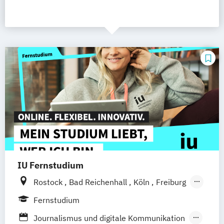
IU Fernstudium
Rostock
Bad Reichenhall
Köln
Freiburg
Kiel
Frankfurt am Main
Stuttgart
Fernstudium
Dresden
Aachen
Basel
Bielefeld
Journalismus und digitale Kommunikation