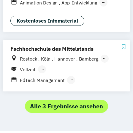
Animation Design
App-Entwicklung
Wien
Zürich
Dortmund
Digitale Medien
Game Design
Game Development
Industriedesign
Kostenloses Infomaterial
Kommunikationsdesign
Media Production
Mediengestaltung
Nachhaltiges Design
Fachhochschule des Mittelstands
Rostock
Köln
Hannover
Bamberg
Bielefeld
Berlin
Düren
Frechen
Vollzeit
Waldshut
Berufsbegleitendes Präsenzstudium
EdTech Management
Fernstudium
Eventmanagement & Entertainment
Foto & Film
Medienkommunikation & Journalismus
Alle 3 Ergebnisse ansehen
Sportjournalismus & Sportmarketing
Strategische Kommunikation & Digitales
Marketing