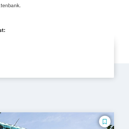
atenbank.
st: