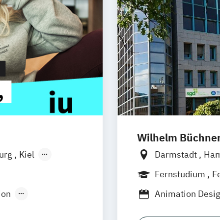
Wilhelm Büchne
burg
Kiel
Darmstadt
Ha
n
Aachen
Nürnberg
Mün
Fernstudium
F
uhe
Kassel
Freiburg
Wien
ion
Animation Desi
Neu-Ulm
Medienpädagogik
Game Design
urg
Freising