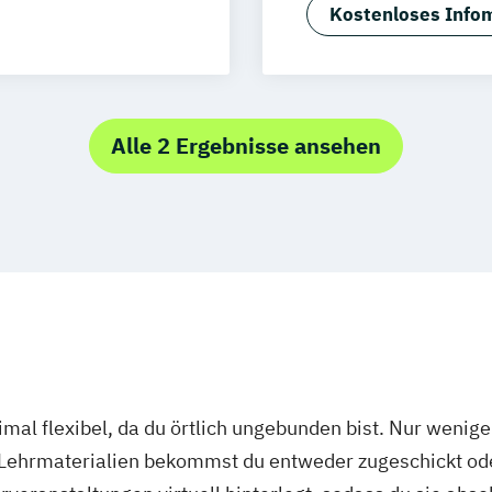
design
Kommunikation
rg
Münster
Kostenloses Infom
t
Mediengestaltu
schlandweit
Social Media
Alle 2 Ergebnisse ansehen
mal flexibel, da du örtlich ungebunden bist. Nur wenig
 Lehrmaterialien bekommst du entweder zugeschickt oder