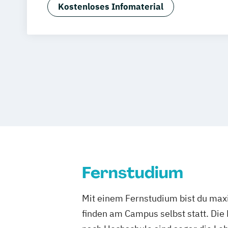
Marketing und digitale Medien
Medien
Friedrichshafen
Klagenfurt
Magdebu
Kostenloses Infomaterial
Medieninformatik
Medienmanagemen
Trier
Würzburg
Chemnitz
Linz
deut
Public Relations und Kommunikation
UX Design
Fernstudium
Mit einem Fernstudium bist du maxi
finden am Campus selbst statt. Die