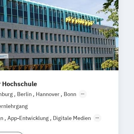
r Hochschule
mburg
Berlin
Hannover
Bonn
chen
Stuttgart
Göttingen
Leipzig
ernlehrgang
Zürich
Rostock
Dortmund
gn
App-Entwicklung
Digitale Medien
Game Development
Industriedesign