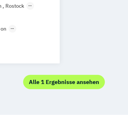
n
Rostock
ttgart
Dresden
f
Karlsruhe
ion
brücken
Medienpädagogik
ich
Augsburg
design
ster
Trier
t
dweit
Social Media
Alle 1 Ergebnisse ansehen