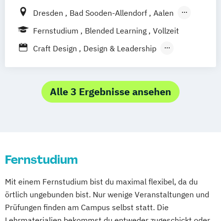
Medien- und Kommunikationsmanagement
Dresden
Bad Sooden-Allendorf
Aalen
Baden-Baden
Berlin
Bonn
Fernstudium
Blended Learning
Vollzeit
Mediendesign
UX-Design
Friedrichshafen
Hamburg
Hannover
Craft Design
Design & Leadership
Heilbronn
Kassel
Leipzig
Mannheim
Digital Games Business
München
Bochum
Kaiserslautern
General Management
Wiesbaden
Regenstauf
Hoyerswerda
Informationsdesign – Fachkommunikation
Alle 3 Ergebnisse ansehen
Magdeburg
Ostfildern
für technische Produkte und Prozesse
Schwentinental / Kiel
Stein / Nürnberg
Kommunikationsdesign
Wuppertal
Prichsenstadt
Prozess- und Produktdesign
Online-Campus
Heidelberg
Tourismusmanagement
UX-Design
Fernstudium
Wirtschaftsinformatik
Wirtschaftsinformatik Präsenzstudium
Mit einem Fernstudium bist du maximal flexibel, da du
Wirtschaftspsychologie
örtlich ungebunden bist. Nur wenige Veranstaltungen und
Wirtschaftspsychologie mit Schwerpunkt
Prüfungen finden am Campus selbst statt. Die
Digitalisierung
Lehrmaterialien bekommst du entweder zugeschickt oder