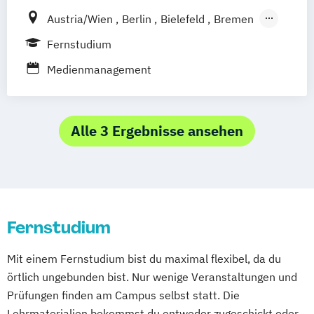
für technische Produkte und Prozesse
Schwentinental / Kiel
Stein / Nürnberg
Austria/Wien
Berlin
Bielefeld
Bremen
Kommunikationsdesign
Wuppertal
Prichsenstadt
Dortmund
Düsseldorf/Ratingen
Erfurt
Fernstudium
Prozess- und Produktdesign
Online-Campus
Heidelberg
Freiburg
Friedrichshafen
Göttingen
Tourismusmanagement
UX-Design
Medienmanagement
Hamburg
Hannover
Wirtschaftsinformatik
Kaiserslautern/Kusel
Kiel
Leipzig
Wirtschaftsinformatik Präsenzstudium
Ludwigshafen/Diez
München
Nürnberg
Wirtschaftspsychologie
Alle 3 Ergebnisse ansehen
Online-Fernstudium
Regensburg
Stade
Wirtschaftspsychologie mit Schwerpunkt
Stuttgart
Köln
Digitalisierung
Offenbach bei Frankfurt am Main
Schwarzheide/Oberspreewald-Lausitz bei
Dresden
Fernstudium
Mit einem Fernstudium bist du maximal flexibel, da du
örtlich ungebunden bist. Nur wenige Veranstaltungen und
Prüfungen finden am Campus selbst statt. Die
Lehrmaterialien bekommst du entweder zugeschickt oder