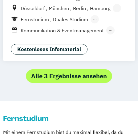
Düsseldorf
München
Berlin
Hamburg
Weil am Rhein
Frankfurt am Main
Essen
Fernstudium
Duales Studium
Stuttgart
Jena
Innsbruck
Linz
Fernlehrgang
Kommunikation & Eventmanagement
Kommunikation & Medienmanagement
Kommunikation & Medienmanagement
Kostenloses Infomaterial
(Duales Studium)
Kommunikationsmanagement
Kommunikationsmanagement (Duales
Alle 3 Ergebnisse ansehen
Studium)
Medienökonom (FH)
Public Relations Hochschulzertifikat
Werbe- und Medienpsychologie
Fernstudium
Mit einem Fernstudium bist du maximal flexibel, da du