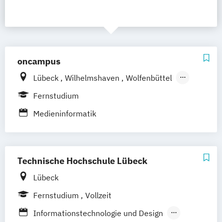
oncampus
Lübeck
Wilhelmshaven
Wolfenbüttel
Hildesheim
Berlin
Emden
Brandenburg
Fernstudium
Frankfurt am Main
Kiel
Medieninformatik
Technische Hochschule Lübeck
Lübeck
Fernstudium
Vollzeit
Informationstechnologie und Design