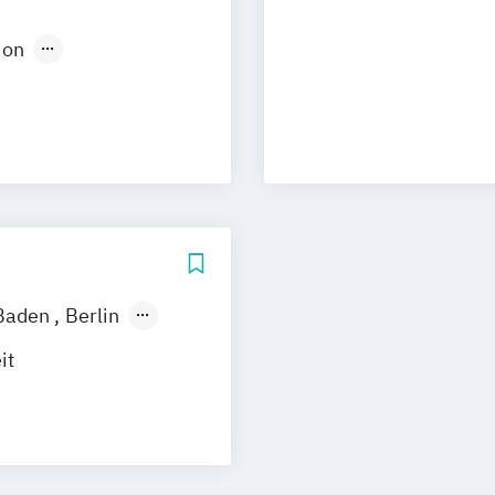
uhe
Kassel
ion
Neu-Ulm
Medienpädagogik
urg
Freising
design
rg
Münster
t
schlandweit
Social Media
Baden
Berlin
nover
it
m
München
Regenstauf
agement
stfildern
on für
g
Wuppertal