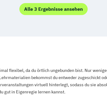
lberg
 Produktdesign
Alle 3 Ergebnisse ansehen
 Digitalisierung
mal flexibel, da du örtlich ungebunden bist. Nur wenig
 Lehrmaterialien bekommst du entweder zugeschickt oder
veranstaltungen virtuell hinterlegt, sodass du sie abs
 du gut in Eigenregie lernen kannst.