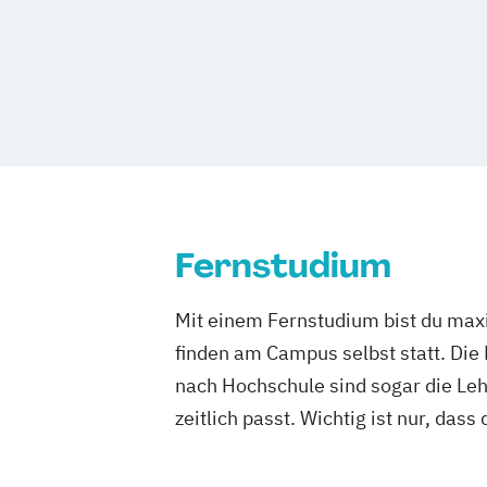
technische Produkte und Prozesse
Prichsenstadt
Online-Campus
Heide
Kommunikationsdesign
Prozess- und
Tourismusmanagement
UX-Design
Wirtschaftsinformatik
Wirtschaftsinformatik Präsenzstudium
Wirtschaftspsychologie
Wirtschaftspsychologie mit Schwerpunkt
Fernstudium
Mit einem Fernstudium bist du maxi
finden am Campus selbst statt. Die
nach Hochschule sind sogar die Lehr
zeitlich passt. Wichtig ist nur, dass