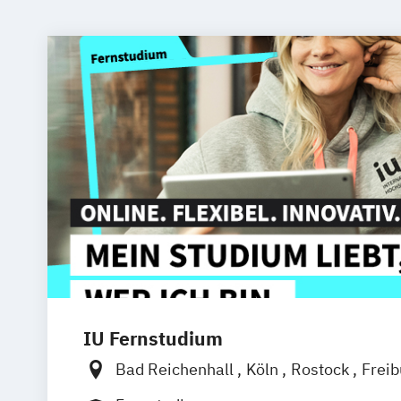
IU Fernstudium
Bad Reichenhall
Köln
Rostock
Frei
Frankfurt am Main
Stuttgart
Dresde