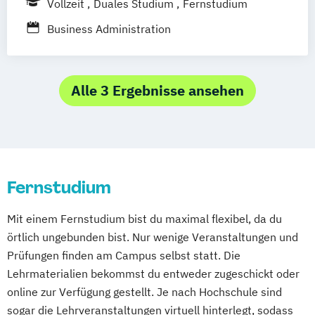
Vollzeit
Duales Studium
Fernstudium
Prozess- und Produktdesign
Online-Campus
Heidelberg
Tourismusmanagement
UX-Design
Business Administration
Wirtschaftsinformatik
Marketingkommunikation und Digitale
Wirtschaftsinformatik Präsenzstudium
Medien
Wirtschaftspsychologie
Alle 3 Ergebnisse ansehen
Wirtschaftspsychologie mit Schwerpunkt
Digitalisierung
Fernstudium
Mit einem Fernstudium bist du maximal flexibel, da du
örtlich ungebunden bist. Nur wenige Veranstaltungen und
Prüfungen finden am Campus selbst statt. Die
Lehrmaterialien bekommst du entweder zugeschickt oder
online zur Verfügung gestellt. Je nach Hochschule sind
sogar die Lehrveranstaltungen virtuell hinterlegt, sodass