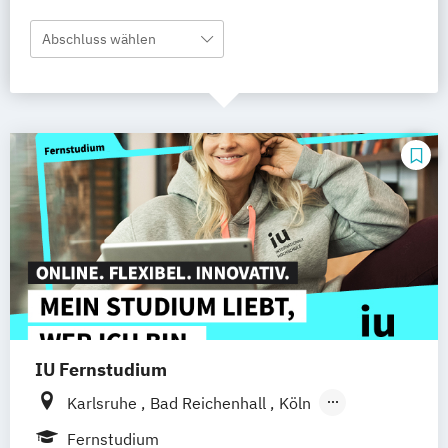
Abschluss wählen
IU Fernstudium
Karlsruhe
Bad Reichenhall
Köln
Rostock
Freiburg
Kiel
Fernstudium