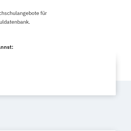
ochschulangebote für
uldatenbank.
annst: