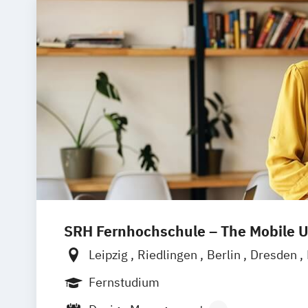
SRH Fernhochschule – The Mobile U
Leipzig
Riedlingen
Berlin
Dresden
Hamburg
Hannover
Köln
München
Fernstudium
Ellwangen
Zell
Mannheim
Werthei