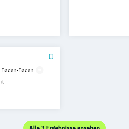
rth
nt
ment
Baden-Baden
rg
Hannover
it
en
Bochum
uf
Dresden
agement
on für
g
Wuppertal
lberg
 Produktdesign
Alle 3 Ergebnisse ansehen