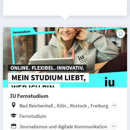
IU Fernstudium
Bad Reichenhall
Köln
Rostock
Freiburg
Kiel
Frankfurt am Main
Stuttgart
Fernstudium
Dresden
Aachen
Basel
Bielefeld
Journalismus und digitale Kommunikation