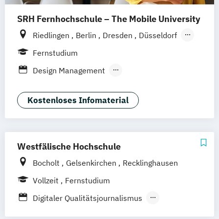
SRH Fernhochschule – The Mobile University
Riedlingen
Berlin
Dresden
Düsseldorf
Hamburg
Hannover
Köln
München
Fernstudium
Stuttgart
Ellwangen
Zell
Leipzig
Design Management
Mannheim
Wertheim
Wien
Kommunikation und Content Creation
Frankfurt am Main
Hamm
Zürich
Fürth
Kommunikation und Medienmanagement
Kostenloses Infomaterial
Kommunikationsdesign
Medien- und Kommunikationsmanagement
Westfälische Hochschule
Mediendesign
UX-Design
Bocholt
Gelsenkirchen
Recklinghausen
Vollzeit
Fernstudium
Digitaler Qualitätsjournalismus
Journalismus und PR