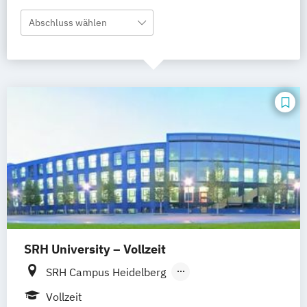
Abschluss wählen
SRH University – Vollzeit
SRH Campus Heidelberg
SRH Campus Berlin
SRH Campus Bremen
Vollzeit