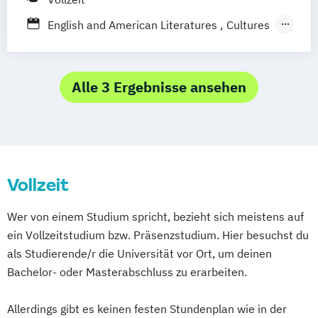
(EN)
English and American Literatures
Cultures
Strategic Communication & Leadership
and Media
Kunst (Lehramt)
Strategic Design (EN)
Kunstgeschichte
UX Design and Content Creation (EN)
Medienwissenschaft: Film und Fernsehen
Alle 3 Ergebnisse ansehen
User Experience (UX) and Data-Driven
Musikwissenschaft
Design (EN)
VR & Game Development (DE/EN)
Virtual Reality & Game Development -
Virtual & Mixed Reality / Game
Vollzeit
Programming
Wirtschaftsrecht
World Music (EN)
Wer von einem Studium spricht, bezieht sich meistens auf
ein Vollzeitstudium bzw. Präsenzstudium. Hier besuchst du
als Studierende/r die Universität vor Ort, um deinen
Bachelor- oder Masterabschluss zu erarbeiten.
Allerdings gibt es keinen festen Stundenplan wie in der