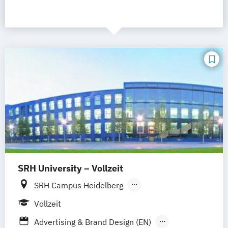
SRH University – Vollzeit
SRH Campus Heidelberg
SRH Campus Berlin
SRH Campus Bremen
Vollzeit
SRH Campus Bonn
SRH Campus Dresden
Advertising & Brand Design (EN)