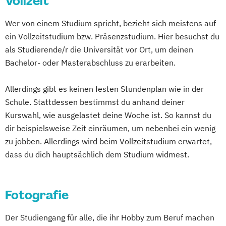
Vollzeit
Musikwissenschaft
Wer von einem Studium spricht, bezieht sich meistens auf
Musikwissenschaft (verschiedene
ein Vollzeitstudium bzw. Präsenzstudium. Hier besuchst du
Studienrichtungen)
als Studierende/r die Universität vor Ort, um deinen
Orchesterspiel
Bachelor- oder Masterabschluss zu erarbeiten.
Photography Studies and Practice
Photography Studies and Research
Allerdings gibt es keinen festen Stundenplan wie in der
Populäre Musik
Schule. Stattdessen bestimmst du anhand deiner
Professional Media Creation
Kurswahl, wie ausgelastet deine Woche ist. So kannst du
Professional Performance (Studienrichtung
dir beispielsweise Zeit einräumen, um nebenbei ein wenig
Instrumental)
zu jobben. Allerdings wird beim Vollzeitstudium erwartet,
Regie
dass du dich hauptsächlich dem Studium widmest.
Fotografie
Der Studiengang für alle, die ihr Hobby zum Beruf machen