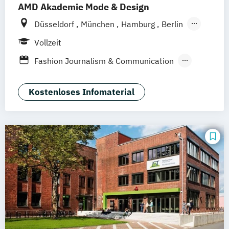
AMD Akademie Mode & Design
Düsseldorf
München
Hamburg
Berlin
Wiesbaden
Online-Campus
Vollzeit
Fashion Journalism & Communication
Generatives Design & KI
Industrie & Produkt Design
Kostenloses Infomaterial
Interior Design
Marken- & Kommunikationsdesign