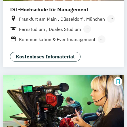
IST-Hochschule für Management
Frankfurt am Main
Düsseldorf
München
Berlin
Hamburg
Weil am Rhein
Essen
Fernstudium
Duales Studium
Stuttgart
Jena
Innsbruck
Linz
Fernlehrgang
Kommunikation & Eventmanagement
Kommunikation & Medienmanagement
Kommunikation & Medienmanagement
Kostenloses Infomaterial
(Duales Studium)
Kommunikationsmanagement
Kommunikationsmanagement (Duales
Studium)
Medienökonom (FH)
Public Relations Hochschulzertifikat
Werbe- und Medienpsychologie