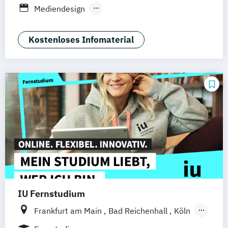
Nürnberg
Hannover
Dortmund
Mediendesign
Mannheim
Leipzig
Online-Campus
Public Relations & Kommunikation
Augsburg
Bielefeld
Braunschweig
Kostenloses Infomaterial
Dresden
Duisburg
Karlsruhe
Köln
Mainz
Münster
Stuttgart
Aachen
deutschlandweit
Bonn
IU Fernstudium
Frankfurt am Main
Bad Reichenhall
Köln
Rostock
Freiburg
Kiel
Stuttgart