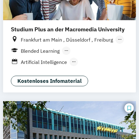
Visual Effects Animation
Voice Acting
Studium Plus an der Macromedia University
Frankfurt am Main
Düsseldorf
Freiburg
München
Stuttgart
Berlin
Hamburg
Blended Learning
Hannover
Köln
Leipzig
Berufsbegleitendes Präsenzstudium
Artificial Intelligence
Vollzeit
Digital Product Design
Medien- und Kommunikationsmanagement
Kostenloses Infomaterial
Medien- und Werbepsychologie