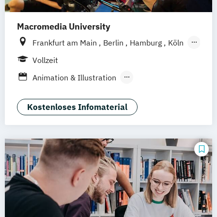
Macromedia University
Frankfurt am Main
Berlin
Hamburg
Köln
Leipzig
München
Stuttgart
Vollzeit
Animation & Illustration
Brand Management
Design Management (EN)
Kostenloses Infomaterial
Digital Music Production
Eventmanagement
Filmmaking (DE/EN)
Game Design & Development
Journalismus
Medien- und Kommunikationsdesign
Medien- und Kommunikationsmanagement
Medien- und Kommuni­kations­management