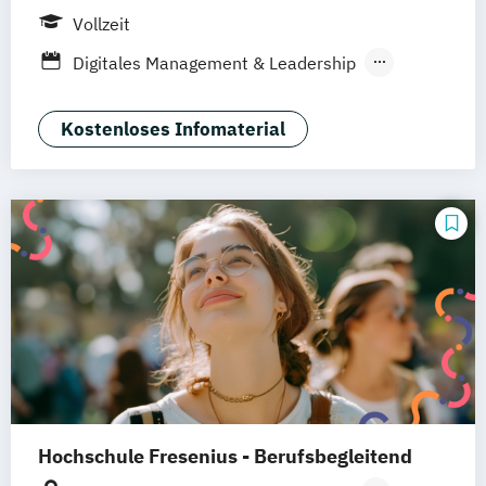
Düsseldorf
Idstein
Berlin
Köln
Vollzeit
Heidelberg
Wiesbaden
Wolfenbüttel
Digitales Management & Leadership
Braunschweig
Erfurt
Medienmanagement und Digitales
Marketing
Kostenloses Infomaterial
Hochschule Fresenius - Berufsbegleitend