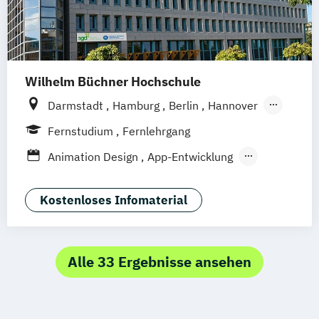
Wilhelm Büchner Hochschule
Darmstadt
Hamburg
Berlin
Hannover
Bonn
Nürnberg
München
Stuttgart
Fernstudium
Fernlehrgang
Göttingen
Leipzig
Freiburg
Wien
Animation Design
App-Entwicklung
Zürich
Rostock
Dortmund
Digitale Medien
Game Design
Game Development
Industriedesign
Kostenloses Infomaterial
Kommunikationsdesign
Media Production
Mediengestaltung
Nachhaltiges Design
Alle 33 Ergebnisse ansehen