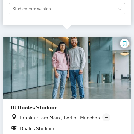
Studienform wählen
IU Duales Studium
Frankfurt am Main
Berlin
München
Hamburg
Düsseldorf
Bremen
Erfurt
Duales Studium