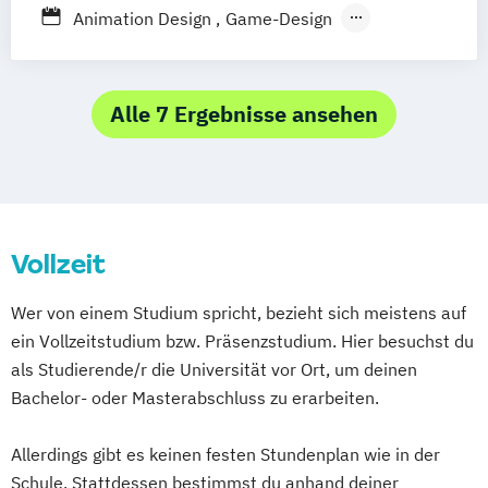
Mediengestalter/-in Digital und Print (IHK)
Animation Design
Game-Design
Industrial-Design
Alle 7 Ergebnisse ansehen
Vollzeit
Wer von einem Studium spricht, bezieht sich meistens auf
ein Vollzeitstudium bzw. Präsenzstudium. Hier besuchst du
als Studierende/r die Universität vor Ort, um deinen
Bachelor- oder Masterabschluss zu erarbeiten.
Allerdings gibt es keinen festen Stundenplan wie in der
Schule. Stattdessen bestimmst du anhand deiner