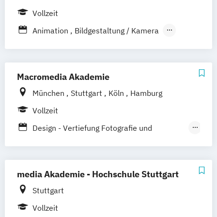
Wirtschaftsrecht – Data Security
Vollzeit
Social Media und IP-Law
Animation
Bildgestaltung / Kamera
Dokumentarfilm
Drehbuch
Fernsehjournalismus
Filmmusik
Filmton / Sounddesign
Macromedia Akademie
Interaktive Medien
Montage / Schnitt
München
Stuttgart
Köln
Hamburg
Motion Design
Produktion
Serie
Vollzeit
Szenenbild
Szenischer Film
Werbefilm
Design - Vertiefung Fotografie und
Bewegtbild
Design - Vertiefung Kommunikationsdesign
media Akademie - Hochschule Stuttgart
Game Design and Development
Stuttgart
Medien- und Event-Assistent/-in
Vollzeit
Mediengestalter/-in Bild und Ton (IHK)