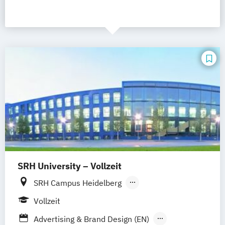
SRH University – Vollzeit
SRH Campus Heidelberg
SRH Campus Berlin
SRH Campus Bremen
Vollzeit
SRH Campus Bonn
SRH Campus Dresden
Advertising & Brand Design (EN)