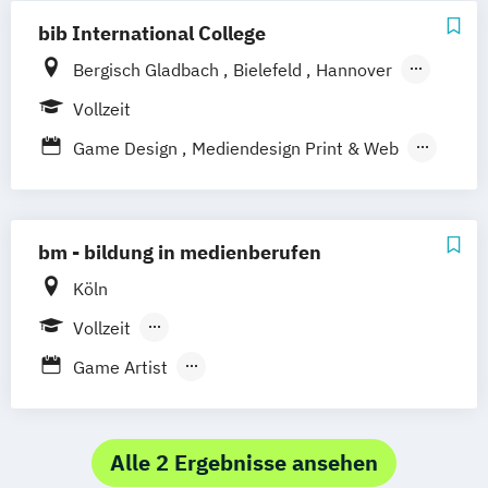
bib International College
Bergisch Gladbach
Bielefeld
Hannover
Paderborn
Vollzeit
Game Design
Mediendesign Print & Web
Mediendesign Web & Animation
Medieninformatik - Game Design
Staatlich geprüfter Gestaltungstechnischer
bm - bildung in medienberufen
Assistent
Köln
Staatlich geprüfter Informatiker
Vollzeit
Multimedia
Berufsbegleitender Präsenzlehrgang
Game Artist
Game Business PLUS Kaufleute für
Marketingkommunikation (IHK)
Game Programmer
Alle 2 Ergebnisse ansehen