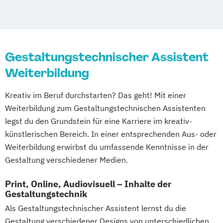
Gestaltungstechnische/r Assistent/in PLUS
Fachabitur
Industriemeister/in Printmedien (IHK)
Informationstechnische/r Assistent/in
Gestaltungstechnischer Assistent
PLUS Fachabitur
Weiterbildung
Kaufleute für Marketingkommunikation
(IHK) PLUS Online Media Management
Kreativ im Beruf durchstarten? Das geht! Mit einer
Kaumann/-frau im E-Commerce (IHK) PLUS
Weiterbildung zum Gestaltungstechnischen Assistenten
Digital Management
legst du den Grundstein für eine Karriere im kreativ-
Medienfachwirt/in (IHK)
künstlerischen Bereich. In einer entsprechenden Aus- oder
Mediengestalter/in Bild und Ton (IHK) PLUS
Weiterbildung erwirbst du umfassende Kenntnisse in der
Media Creation
Gestaltung verschiedener Medien.
Mediengestalter/in Digital und Print (IHK)
PLUS Media Design
Print, Online, Audiovisuell – Inhalte der
Gestaltungstechnik
Veranstaltungskaufleute (IHK) PLUS
Als Gestaltungstechnischer Assistent lernst du die
Event/Live Communication
Gestaltung verschiedener Designs von unterschiedlichen