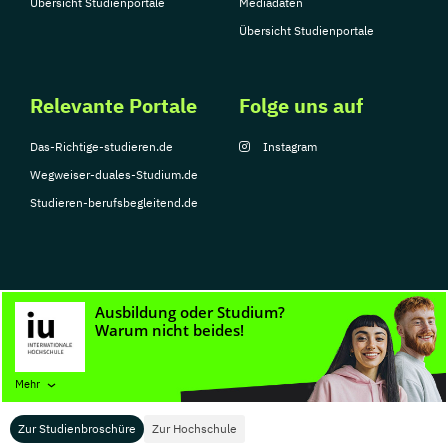
Übersicht Studienportale
Mediadaten
Übersicht Studienportale
Relevante Portale
Folge uns auf
Das-Richtige-studieren.de
Instagram
Wegweiser-duales-Studium.de
Studieren-berufsbegleitend.de
© Copyright 2026, TarGroup Media GmbH
Impressum
Datenschutzerklärung
Nutzungsbedingungen
Barrierefreihe
Mehr
Zur Studienbroschüre
Zur Hochschule