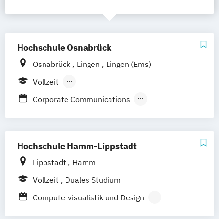
Hochschule Osnabrück
Osnabrück
Lingen
Lingen (Ems)
Vollzeit
Berufsbegleitendes Präsenzstudium
Corporate Communications
Informatik - Medieninformatik
Kommunikation und Management
Kommunikationsmanagement
Hochschule Hamm-Lippstadt
Media & Interaction Design
Lippstadt
Hamm
Musikerziehung (verschiedene
Vollzeit
Duales Studium
Studienrichtungen)
Computervisualistik und Design
Soziale Medien und