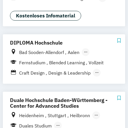
Kommunikation & Medienmanagement
Kommunikation & Medienmanagement
Kostenloses Infomaterial
(Duales Studium)
Kommunikationsmanagement
Kommunikationsmanagement (Duales
DIPLOMA Hochschule
Studium)
Bad Sooden-Allendorf
Aalen
Medienökonom (FH)
Baden-Baden
Berlin
Bonn
Public Relations Hochschulzertifikat
Fernstudium
Blended Learning
Vollzeit
Friedrichshafen
Hamburg
Hannover
Werbe- und Medienpsychologie
Craft Design
Design & Leadership
Heilbronn
Kassel
Leipzig
Mannheim
Digital Games Business
München
Bochum
Kaiserslautern
General Management
Wiesbaden
Regenstauf
Dresden
Informationsdesign – Fachkommunikation
Duale Hochschule Baden-Württemberg -
Hoyerswerda
Magdeburg
Ostfildern
für technische Produkte und Prozesse
Center for Advanced Studies
Schwentinental / Kiel
Stein / Nürnberg
Kommunikationsdesign
Heidenheim
Stuttgart
Heilbronn
Wuppertal
Prichsenstadt
Prozess- und Produktdesign
Bad Mergentheim
Friedrichshafen
Online-Campus
Heidelberg
Duales Studium