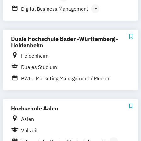
Tourismusmanagement
UX-Design
Karlsruhe
Lörrach
Mannheim
Mosbach
Berufsbegleitendes Präsenzstudium
Digital Business Management
Wirtschaftsinformatik
Ravensburg
Villingen-Schwenningen
Media and Data-driven Business
Wirtschaftsinformatik Präsenzstudium
Horb am Neckar
Wirtschaftspsychologie
Wirtschaftspsychologie mit Schwerpunkt
Duale Hochschule Baden-Württemberg -
Heidenheim
Digitalisierung
Heidenheim
Duales Studium
BWL - Marketing Management / Medien
und Kommunikation
Hochschule Aalen
Aalen
Vollzeit