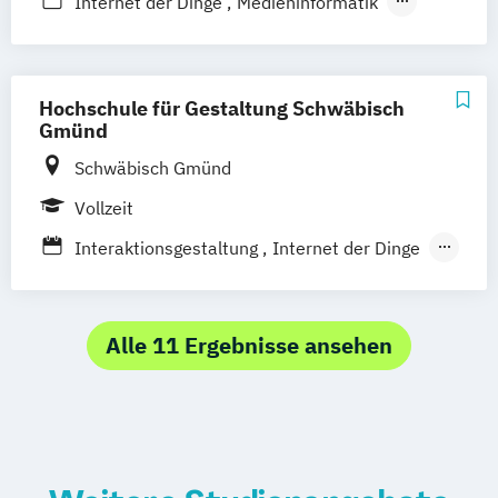
Internet der Dinge
Medieninformatik
User Experience
Hochschule für Gestaltung Schwäbisch
Gmünd
Schwäbisch Gmünd
Vollzeit
Interaktionsgestaltung
Internet der Dinge
Kommunikationsgestaltung
Produktgestaltung
Strategische Gestaltung
Alle 11 Ergebnisse ansehen