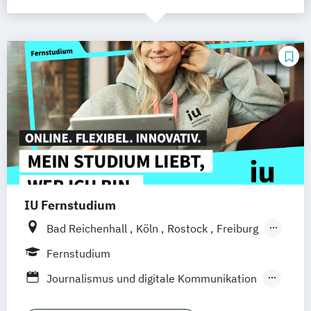
IU Fernstudium
Bad Reichenhall
Köln
Rostock
Freiburg
Kiel
Frankfurt am Main
Stuttgart
Fernstudium
Dresden
Aachen
Basel
Bielefeld
Journalismus und digitale Kommunikation
Deggendorf
Karlsruhe
Kassel
Kommunikationsdesign
Oberhausen
Offenbach
Saarbrücken