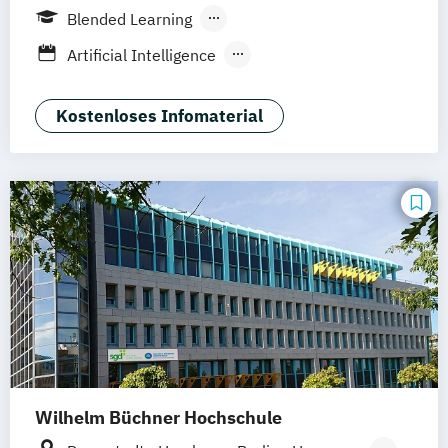
Berlin
Frankfurt am Main
Hamburg
Blended Learning
Hannover
Köln
Leipzig
Berufsbegleitendes Präsenzstudium
Artificial Intelligence
Vollzeit
Digital Product Design
Medien- und Kommunikationsmanagement
Kostenloses Infomaterial
Medien- und Werbepsychologie
Wilhelm Büchner Hochschule