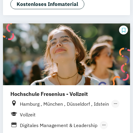
Kostenloses Infomaterial
Dresden
Duisburg
Karlsruhe
Köln
Mainz
Münster
Stuttgart
Aachen
deutschlandweit
Bonn
Hochschule Fresenius - Vollzeit
Hamburg
München
Düsseldorf
Idstein
Berlin
Frankfurt am Main
Köln
Vollzeit
Heidelberg
Wiesbaden
Wolfenbüttel
Digitales Management & Leadership
Braunschweig
Erfurt