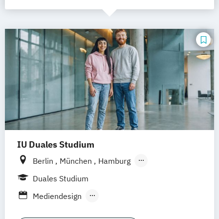
IU Duales Studium
Berlin
München
Hamburg
Frankfurt am Main
Düsseldorf
Bremen
Duales Studium
Erfurt
Nürnberg
Hannover
Dortmund
Mediendesign
Mannheim
Leipzig
Online-Campus
Public Relations & Kommunikation
Augsburg
Bielefeld
Braunschweig