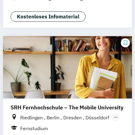
Hannover
Dortmund
Erfurt
Stuttgart
Marketing
Braunschweig
Kostenloses Infomaterial
SRH Fernhochschule – The Mobile University
Riedlingen
Berlin
Dresden
Düsseldorf
Hamburg
Hannover
Köln
München
Fernstudium
Stuttgart
Ellwangen
Zell
Leipzig