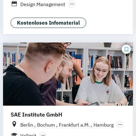
Design Management
Mannheim
Wertheim
Wien
Kommunikation und Content Creation
Frankfurt am Main
Hamm
Zürich
Fürth
Kommunikation und Medienmanagement
Kostenloses Infomaterial
Kommunikationsdesign
Medien- und Kommunikationsmanagement
Mediendesign
UX-Design
SAE Institute GmbH
Berlin
Bochum
Frankfurt a.M.
Hamburg
Köln
Leipzig
München
Stuttgart
Vollzeit