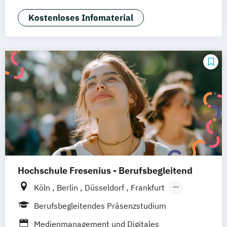
Medienmanagement und Digitales
Marketing
Kostenloses Infomaterial
Hochschule Fresenius - Berufsbegleitend
Köln
Berlin
Düsseldorf
Frankfurt
Hamburg
Idstein
München
Wiesbaden
Berufsbegleitendes Präsenzstudium
Online-Campus
Osnabrück
Oldenburg
Medienmanagement und Digitales