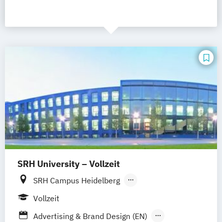
SRH University – Vollzeit
SRH Campus Heidelberg
SRH Campus Berlin
SRH Campus Bremen
Vollzeit
SRH Campus Bonn
SRH Campus Dresden
Advertising & Brand Design (EN)